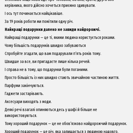
керівника, якого дійсно хочеться приємно здивувати.
І ось тут починається найцікавіше.
За 19 років роботи ми помітили одну річ.
Найкращі подарунки далеко не завжди найдорожчі.
Найкращі подарунки — це ті, якими людина користується роками.
Чому більшість подарунків швидко забуваються
Спробуйте згадати, що вам подарували п’ять років тому.
Швидше за все, ви пригадаєте лише кілька речей.
І справа не в тому, що подарунки були поганими.
Просто більшість із них швидко стають звичайною частиною життя.
Парфуми закінчуються.
Гаджети застарівають.
Аксесуари виходять з моди.
Деякі речі взагалі опиняються десь у шафі й більше не
використовуються.
Тому хороший подарунок — це не обов’язково найдорожчий подарунок.
Хороший подарунок — це річ, яка залишається з людиною надовго.