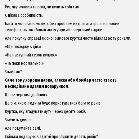
Річ, яку чоловік навряд чи купить собі сам
Є цікава особливість.
Багато чоловіків можуть без проблем витратити гроші на новий
телефон, автомобільні аксесуари або черговий гаджет.
Але покупку справді якісної зимової куртки часто відкладають роками.
«Ще походжу в цій.»
«На наступний сезон куплю.»
«Та поки нормально.»
Знайомо?
Саме тому хороша парка, аляска або бомбер часто стають
несподівано вдалим подарунком.
Це не чергова дрібниця.
Це річ, якою людина буде користуватися багато років.
Куртка, яку згадуватимуть через десять років
Звучить дивно.
Але подумайте самі.
Скільки подарунків здатні прослужити десять років?