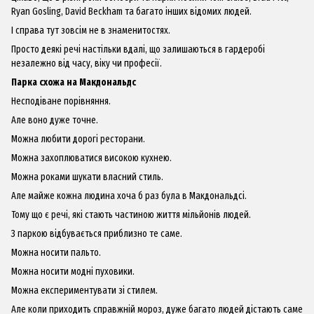
Ryan Gosling, David Beckham та багато інших відомих людей.
І справа тут зовсім не в знаменитостях.
Просто деякі речі настільки вдалі, що залишаються в гардеробі
незалежно від часу, віку чи професії.
Парка схожа на Макдональдс
Несподіване порівняння.
Але воно дуже точне.
Можна любити дорогі ресторани.
Можна захоплюватися високою кухнею.
Можна роками шукати власний стиль.
Але майже кожна людина хоча б раз була в Макдональдсі.
Тому що є речі, які стають частиною життя мільйонів людей.
З паркою відбувається приблизно те саме.
Можна носити пальто.
Можна носити модні пуховики.
Можна експериментувати зі стилем.
Але коли приходить справжній мороз, дуже багато людей дістають саме