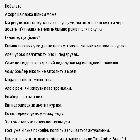
Небагато.
А хороша парка цілком може.
Ми регулярно спілкуємося з покупцями, які носять свої куртки через
десять, п’ятнадцять і навіть більше років після покупки.
І знаєте, що цікаво?
Більшість із них уже давно не пам’ятають, скільки коштувала куртка.
Але чудово пам’ятають, хто її подарував.
Саме це і відрізняє хороший подарунок від випадкової покупки.
Чому бомбер ніколи не виходить з моди
Мода постійно змінюється.
Але є речі, які живуть поза трендами.
Бомбер — одна з них.
Він народився як льотна куртка.
Потім перекочував у міську моду.
Згодом став частиною поп-культури.
І ось уже кілька поколінь поспіль залишається актуальним.
Цікаво, що в різні роки бомбери та парки носили Tom Cruise, Brad Pitt,