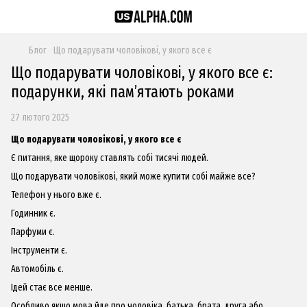
Блог
Що подарувати чоловікові, у якого все є
Що подарувати чоловікові, у якого все є:
подарунки, які пам’ятають роками
27 лютого 2025
Що подарувати чоловікові, у якого все є
Є питання, яке щороку ставлять собі тисячі людей.
Що подарувати чоловікові, який може купити собі майже все?
Телефон у нього вже є.
Годинник є.
Парфуми є.
Інструменти є.
Автомобіль є.
Ідей стає все менше.
Особливо якщо мова йде про чоловіка, батька, брата, друга або