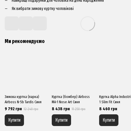
Найкращі подарунки для чоловіка на день народження
Як вибрати зимову куртку чоловікові
Ми рекомендуємо
Зимова куртка (парка)
Куртка (бомбер) Airboss
Куртка Alpha Industr
Airboss N-5b Tardis Синя
MA-1 Nose Art Синя
1 Slim Fit Синя
9 792 грн
8 438 грн
8 460 грн
12 240 грн
11 250 грн
Купити
Купити
Купити