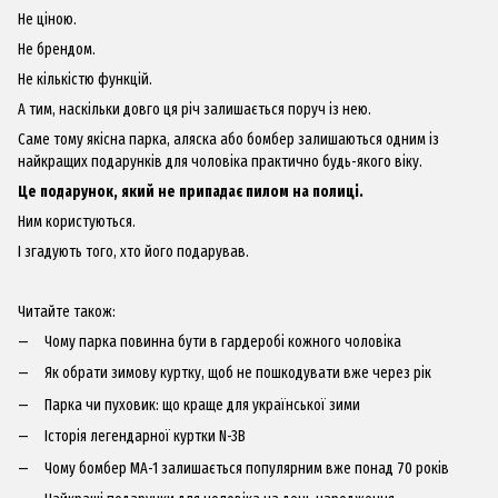
Не ціною.
Не брендом.
Не кількістю функцій.
А тим, наскільки довго ця річ залишається поруч із нею.
Саме тому якісна парка, аляска або бомбер залишаються одним із
найкращих подарунків для чоловіка практично будь-якого віку.
Це подарунок, який не припадає пилом на полиці.
Ним користуються.
І згадують того, хто його подарував.
Читайте також:
Чому парка повинна бути в гардеробі кожного чоловіка
Як обрати зимову куртку, щоб не пошкодувати вже через рік
Парка чи пуховик: що краще для української зими
Історія легендарної куртки N-3B
Чому бомбер MA-1 залишається популярним вже понад 70 років