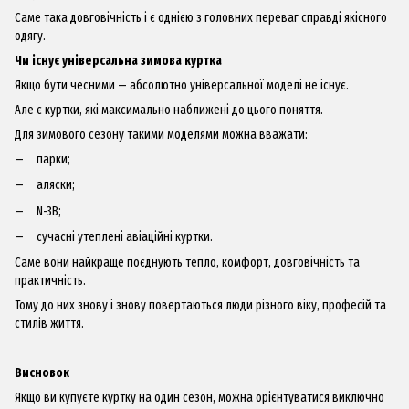
Саме така довговічність і є однією з головних переваг справді якісного
одягу.
Чи існує універсальна зимова куртка
Якщо бути чесними — абсолютно універсальної моделі не існує.
Але є куртки, які максимально наближені до цього поняття.
Для зимового сезону такими моделями можна вважати:
парки;
аляски;
N-3B;
сучасні утеплені авіаційні куртки.
Саме вони найкраще поєднують тепло, комфорт, довговічність та
практичність.
Тому до них знову і знову повертаються люди різного віку, професій та
стилів життя.
Висновок
Якщо ви купуєте куртку на один сезон, можна орієнтуватися виключно