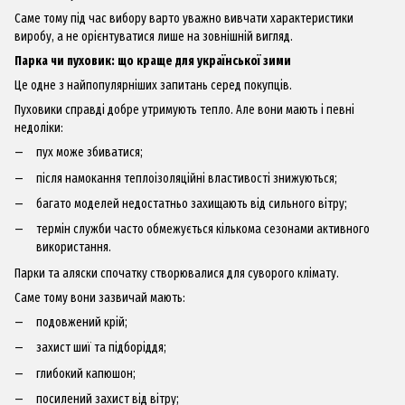
Саме тому під час вибору варто уважно вивчати характеристики
виробу, а не орієнтуватися лише на зовнішній вигляд.
Парка чи пуховик: що краще для української зими
Це одне з найпопулярніших запитань серед покупців.
Пуховики справді добре утримують тепло. Але вони мають і певні
недоліки:
пух може збиватися;
після намокання теплоізоляційні властивості знижуються;
багато моделей недостатньо захищають від сильного вітру;
термін служби часто обмежується кількома сезонами активного
використання.
Парки та аляски спочатку створювалися для суворого клімату.
Саме тому вони зазвичай мають:
подовжений крій;
захист шиї та підборіддя;
глибокий капюшон;
посилений захист від вітру;