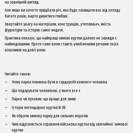
на зовнішній вигляд.
Але якщо ви хочете придбати річ, яка буде захищати вас від холоду
багато років, варто дивитися глибше.
Звертайте увагу на матеріали, конструкцію, утеплювач, якість
фурнітури та історію самої моделі.
Практика показує, що найкращі зимові куртки далеко не завжди є
наймоднішими. Проте саме вони стають улюбленими речами своїх
власників на довгі роки.
Читайте також:
Чому парка повинна бути в гардеробі кожного чоловіка
Що подарувати чоловікові, у якого все є
Парка чи пуховик: що краще для зими
Історія легендарної куртки N-3B
Як обрати зимову парку для сильних морозів
Чим відрізняється справжня військова куртка від звичайної зимової
куртки