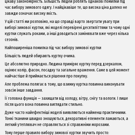
цікаву закономірність. Більшість людей роблять однакові помилки під
час вибору зимового одягу. І найцікавіше те, що висока ціна далеко не
завжди означає високу якість.
У цій статті ми розповімо, на що справді варто звертати увагу при
виборі зимової куртки, які моделі перевірені десятиліттями та чому одні
куртки служать роками, а інші доводиться замінювати вже через кілька
сезонів.
Найпоширеніша помилка під час вибору зимової куртки
Більшість людей обирають куртку очима.
Це абсолютно природно. Людина приміряє куртку перед дзеркалом,
оцінює колір, фасон, посадку та загальне враження. Саме в цей момент
найчастіше й приймається рішення про покупку.
Але проблема полягає в тому, що взимку куртка повинна виконувати
зовсім інше завдання.
Її головна функція — захищати від холоду, вітру, снігу та вологи. І лише
після цього вона повинна виглядати стильно.
Дуже часто найефектніші моделі виявляються найменш практичними.
Тонкі тканини швидко зношуються, декоративні елементи ламаються, а
легкий утеплювач не справляється зі справжніми морозами.
Тому перше правило вибору зимової куртки звучить просто: