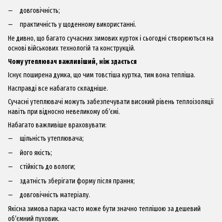
довговічність;
практичність у щоденному використанні.
Не дивно, що багато сучасних зимових курток і сьогодні створюються на
основі військових технологій та конструкцій.
Чому утеплювач важливіший, ніж здається
Існує поширена думка, що чим товстіша куртка, тим вона тепліша.
Насправді все набагато складніше.
Сучасні утеплювачі можуть забезпечувати високий рівень теплоізоляції
навіть при відносно невеликому об’ємі.
Набагато важливіше враховувати:
щільність утеплювача;
його якість;
стійкість до вологи;
здатність зберігати форму після прання;
довговічність матеріалу.
Якісна зимова парка часто може бути значно теплішою за дешевий
об’ємний пуховик.