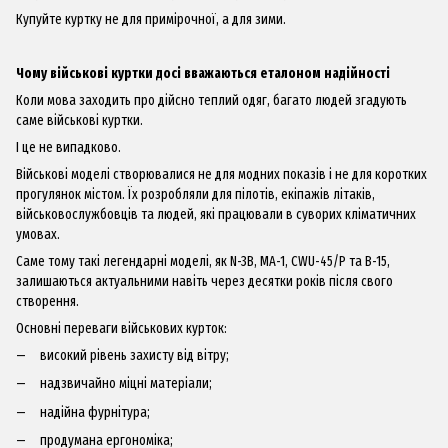
Купуйте куртку не для примірочної, а для зими.
Чому військові куртки досі вважаються еталоном надійності
Коли мова заходить про дійсно теплий одяг, багато людей згадують
саме військові куртки.
І це не випадково.
Військові моделі створювалися не для модних показів і не для коротких
прогулянок містом. Їх розробляли для пілотів, екіпажів літаків,
військовослужбовців та людей, які працювали в суворих кліматичних
умовах.
Саме тому такі легендарні моделі, як
N-3B
,
MA-1,
CWU-45/P та B-15,
залишаються актуальними навіть через десятки років після свого
створення.
Основні переваги військових курток:
високий рівень захисту від вітру;
надзвичайно міцні матеріали;
надійна фурнітура;
продумана ергономіка;