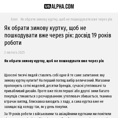
Блог
Як обрати зимову куртку, щоб не пошкодувати вже через рік
Як обрати зимову куртку, щоб не
пошкодувати вже через рік: досвід 19 років
роботи
3 лютого 2025
Як обрати зимову куртку, щоб не пошкодувати вже через рік
Щоосені тисячі людей ставлять собі одне й те саме запитання: яку
зимову куртку купити? На перший погляд вибір величезний. Магазини
пропонують сотні моделей, десятки брендів, сучасні утеплювачі та
привабливий дизайн. Проте вже після першої або другої зими багато
покупців стикаються з розчаруванням: утеплювач збивається, тканина
втрачає вигляд, блискавка виходить з ладу, а сама куртка вже не
захищає від холоду так, як у день покупки.
За 19 років роботи з військовими та авіаційними куртками ми помітили