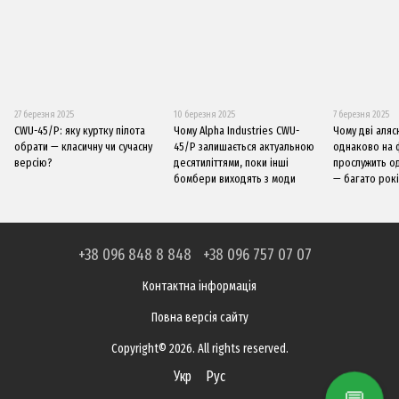
27 березня 2025
10 березня 2025
7 березня 2025
CWU-45/P: яку куртку пілота
Чому Alpha Industries CWU-
Чому дві аляс
обрати — класичну чи сучасну
45/P залишається актуальною
однаково на 
версію?
десятиліттями, поки інші
прослужить од
бомбери виходять з моди
— багато рок
+38 096 848 8 848
+38 096 757 07 07
Контактна інформація
Повна версія сайту
Copyright© 2026. All rights reserved.
Укр
Рус