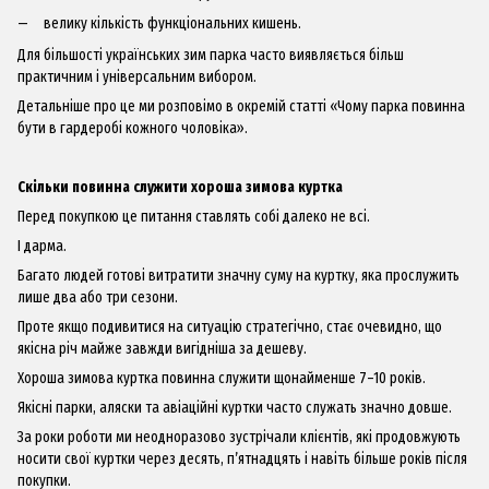
велику кількість функціональних кишень.
Для більшості українських зим парка часто виявляється більш
практичним і універсальним вибором.
Детальніше про це ми розповімо в окремій статті «Чому парка повинна
бути в гардеробі кожного чоловіка».
Скільки повинна служити хороша зимова куртка
Перед покупкою це питання ставлять собі далеко не всі.
І дарма.
Багато людей готові витратити значну суму на куртку, яка прослужить
лише два або три сезони.
Проте якщо подивитися на ситуацію стратегічно, стає очевидно, що
якісна річ майже завжди вигідніша за дешеву.
Хороша зимова куртка повинна служити щонайменше 7–10 років.
Якісні парки, аляски та авіаційні куртки часто служать значно довше.
За роки роботи ми неодноразово зустрічали клієнтів, які продовжують
носити свої куртки через десять, п’ятнадцять і навіть більше років після
покупки.