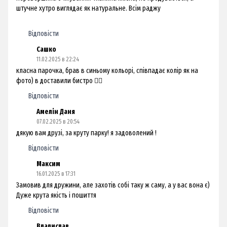
штучне хутро виглядає як натуральне. Всім раджу
Відповісти
Сашко
11.02.2025 в 22:24
класна парочка, брав в синьому кольорі, співпадає колір як на
фото) в доставили бистро 👍🏻
Відповісти
Амелін Даня
07.02.2025 в 20:54
дякую вам друзі, за круту парку! я задоволений !
Відповісти
Максим
16.01.2025 в 17:31
Замовив для дружини, але захотів собі таку ж саму, а у вас вона є)
Дуже крута якість і пошиття
Відповісти
Владислав