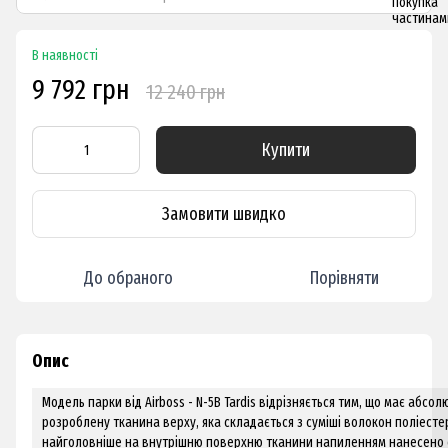
В наявності
9 792 грн
12 240 грн
Купити
Замовити швидко
До обраного
Порівняти
Опис
Модель парки від Airboss - N-5B Tardis відрізняється тим, що має абсо
розроблену тканина верху, яка складається з суміші волокон поліестер
найголовніше на внутрішню поверхню тканини напиленням нанесено 