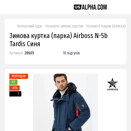
Чоловічий одяг
Чоловічі зимові куртки
Чоловічі парки (Аляска)
З
Зимова куртка (парка) Airboss N-5b
Tardis Синя
Артикул:
28605
10 відгуків
РОЗПРОДАЖ
ХІТ
−20%
5