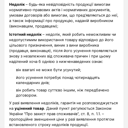
Недолік
– будь-яка невідповідність продукції вимогам
нормативно-правових актів і нормативних документів,
умовам договорів або вимогам, що пред’являються до неї,
а також інформації про продукцію, наданій виробником
(виконавцем, продавцем);
Істотний недолік
– недолік, який робить неможливим чи
недопустимим використання товару відповідно до його
цільового призначення, виник з вини виробника
(продавця, виконавця), після його усунення проявляється
знову з незалежних від споживача причин і при цьому
наділений хоча б однією з нижченаведених ознак:
він взагалі не може бути усунутий;
його усунення потребує понад чотирнадцять
календарних днів;
він робить товар суттєво іншим, ніж передбачено
договором.
У разі виявлення недоліків, гарантія не розповсюджується
на
уцінений товар
. Даний пункт регулюється Законом
України "Про захист прав споживачів", ст. 8, п. 1.1. –
пропорційне зменшення ціни у разі виявлення протягом
встановленого строку недоліків продукції.
.