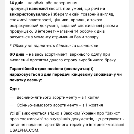
14 днів
– на обмін або повернення
продукції
належної
якості, при умові, що речі
не
використовувались
і зберегли свій товарний вигляд,
споживчі властивості, цінники, ярлики, а також
розрахунковий документ, виданий споживачеві разом з
продукцією. В інтернет-магазині 14 робочих днів
рахуються з моменту отримання Вами товару
* Обміну не підлягають білизна та шкарпетки
60 днів
– на весь асортимент верхнього одягу при
виявленні протягом даного строку виробничого браку.
Гарантійний строк носіння (експлуатації)
нараховується з дня передачі кінцевому споживачу чи
початку сезону:
Одяг:
Весняно-літнього асортименту – з 1 квітня
Осінньо-зимового асортименту – з 1 жовтня
Усі дії виконуються згідно з Законом України про "Захист
прав споживачів" та внутрішніх документів, що регулюють
питання надання гарантійного терміну в інтернет-магазині
USALPHA.COM.