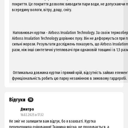
покриття. Це покриття дозволяє виводити пари води, не допускаючи 
всередину вологи, вітру, дощу, снігу.
Наповнювач куртки - Airboss Insulation Technology. За своїм термозб
Airboss Insulation Technology дорівнює пуху. Він не деформується при пр
сильні морози. Результати досліджень показують, що Airboss Insulation
рази, ніж інші синтетичні утеплювачі при однаковій товщині і в 1,5 раз
Оптимальна довжина куртки і прямий крій, відсутність зайвих елементі
функціональність робить цю парку незамінною в зимовому гардеробі.
Відгуки
10
Дмитро
16.02.2025 в 17:32
Не зміг не залишити вам відгук, бо я взахваті. Куртка
перевершила очікування! Тканина якісна, не продувається, а