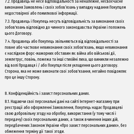
7.2. Продавець не несе відповідальності за неналежне, несвоєчасне
виконання Замовлень і своїх зобов’язань у випадку надання Покупцем
недостовірної або помилкової інформації.
7.3. Продавець і Покупець несуть відповідальність за виконання своїх
зобов'язань відповідно до чинного законодавства України і положень
цього Договору.
7.4. Продавець або Покупець звільняються від відповідальності за
повне або часткове невиконання своїх зобов'язань, якщо невиконання
є наслідком форс-мажорних обставин як: війна або військові дії,
землетрус, повінь, пожежа та інші стихійні лиха, що виникли незалежно
від волі Продавця і / або Покупця після укладення цього договору.
Сторона, яка не може виконати свої зобов'язання, негайно повідомляє
про це іншу Сторону.
8. Конфіденційність і захист персональних даних.
8.1. Надаючи свої персональні дані на сайті Інтернет-магазину при
реєстрації або оформленні Замовлення, Покупець надає Продавцеві
свою добровільну згоду на обробку, використання (у тому числі і
передачу) своїх персональних даних, а також вчинення інших дій,
передбачених Законом України «Про захист персональних даних», без
обмеження терміну дії такої згоди.