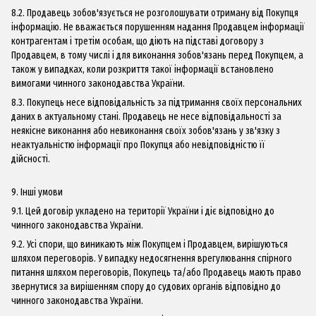
8.2. Продавець зобов'язується не розголошувати отриману від Покупця
інформацію. Не вважається порушенням надання Продавцем інформації
контрагентам і третім особам, що діють на підставі договору з
Продавцем, в тому числі і для виконання зобов'язань перед Покупцем, а
також у випадках, коли розкриття такої інформації встановлено
вимогами чинного законодавства України.
8.3. Покупець несе відповідальність за підтримання своїх персональних
даних в актуальному стані. Продавець не несе відповідальності за
неякісне виконання або невиконання своїх зобов'язань у зв'язку з
неактуальністю інформації про Покупця або невідповідністю її
дійсності.
9. Інші умови
9.1. Цей договір укладено на території України і діє відповідно до
чинного законодавства України.
9.2. Усі спори, що виникають між Покупцем і Продавцем, вирішуються
шляхом переговорів. У випадку недосягнення врегулювання спірного
питання шляхом переговорів, Покупець та/або Продавець мають право
звернутися за вирішенням спору до судових органів відповідно до
чинного законодавства України.