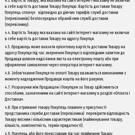
4.3. Вартість Товару, яка вказана на сайті Інтернет-магазину не включає
в себе вартість доставки Товару Покупцю. Вартість доставки Товару
Покупець сплачує відповідно до діючих тарифів служб доставки
(перевізників) безпосередньо обраній ним службі доставки
(перевізнику).
4.4. Вартість Товару яка вказана на сайті Інтернет-магазину не включає
в себе вартість доставки Товару на адресу Покупця.
4.5. Продавець може вказати орієнтовну вартість доставки Товару на
адресу Покупця під час звернення Покупця із відповідним запитом до
Продавця шляхом надіслання листа на електронну пошту або при
оформленні замовлення через оператора інтернет-магазину.
4.6. Зобов'язання Покупця по оплаті Товару вважаються виконаними з
моменту надходження Продавцю коштів на його рахунок.
4.7. Розрахунки між Продавцем і Покупцем за Товар здійснюються
способами, зазначеними на сайті Інтернет-магазину в розділі «Оплата і
Доставка».
4.8. При отриманні товару Покупець повинен у присутності
представника служби доставки (перевізника) перевірити відповідність
Товару якісним і кількісним характеристикам (найменування товару,
кількість, комплектність, термін придатності).
4.9. Покупець або його представник під час приймання Товару