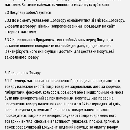
магазину. Всі зміни набувають чинності з моменту їх публікації.
5.3 Покупець зобов'язується:
5.3.1 До моменту укладення Договору ознайомитися зі змістом Договору,
умовами Договору і цінами, запропонованими Продавцем на сайті
Інтернет-магазину.
5.3.2 На виконання Продавцем своїх зобов'язань перед Покупцем
останній повинен повідомити всі необхідні дані, що однозначно
ідентифікують його як Покупця, і достатні для доставки Покупцеві
замовленого Товару.
6. Повернення Товару
6.1. Покупець має право на повернення Продавцеві непродовольчого
товару належної якості, якщо товар не задовольнив його за формою,
габаритами, фасоном, кольором, розміром або з інших причин не може
бути ним використаний за призначенням. Покупець має право на
повернення товару належної якості протягом 14 (чотирнадцяти) днів,
не враховуючи дня купівлі. Повернення товару належної якості
проводиться, якщо він не використовувався і якщо збережено його
товарний вигляд, споживчі властивості, упаковка, пломби, ярлики, а
також розрахунковий документ, виданий Покупцю за оплату Товару.