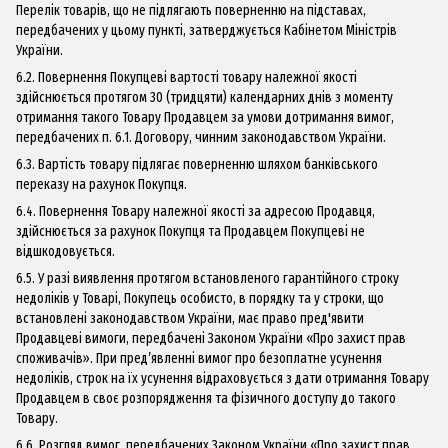
Перелік товарів, що не підлягають поверненню на підставах,
передбачених у цьому пункті, затверджується Кабінетом Міністрів
України.
6.2. Повернення Покупцеві вартості товару належної якості
здійснюється протягом 30 (тридцяти) календарних днів з моменту
отримання такого Товару Продавцем за умови дотримання вимог,
передбачених п. 6.1. Договору, чинним законодавством України.
6.3. Вартість товару підлягає поверненню шляхом банківського
переказу на рахунок Покупця.
6.4. Повернення Товару належної якості за адресою Продавця,
здійснюється за рахунок Покупця та Продавцем Покупцеві не
відшкодовується.
6.5. У разі виявлення протягом встановленого гарантійного строку
недоліків у Товарі, Покупець особисто, в порядку та у строки, що
встановлені законодавством України, має право пред'явити
Продавцеві вимоги, передбачені Законом України «Про захист прав
споживачів». При пред’явленні вимог про безоплатне усунення
недоліків, строк на їх усунення відраховується з дати отримання Товару
Продавцем в своє розпорядження та фізичного доступу до такого
Товару.
6.6. Розгляд вимог, передбачених Законом України «Про захист прав