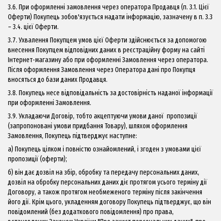
3.6. При оформленні замовлення через оператора Продавця (п. 3.1. Цієї
Оферти) Покупець зобов'язується надати інформацію, зазначену в п. 3.3
– 3.4. цієї Оферти.
3.7. Ухвалення Покупцем умов цієї Оферти здійснюється за допомогою
внесення Покупцем відповідних даних в реєстраційну форму на сайті
Інтернет-магазину або при оформленні Замовлення через оператора.
Після оформлення Замовлення через Оператора дані про Покупця
вносяться до бази даних Продавця.
3.8. Покупець несе відповідальність за достовірність наданої інформації
при оформленні Замовлення.
3.9. Укладаючи Договір, тобто акцептуючи умови даної пропозиції
(запропоновані умови придбання Товару), шляхом оформлення
Замовлення, Покупець підтверджує наступне:
а) Покупець цілком і повністю ознайомлений, і згоден з умовами цієї
пропозиції (оферти);
б) він дає дозвіл на збір, обробку та передачу персональних даних,
дозвіл на обробку персональних даних діє протягом усього терміну дії
Договору, а також протягом необмеженого терміну після закінчення
його дії. Крім цього, укладенням договору Покупець підтверджує, що він
повідомлений (без додаткового повідомлення) про права,