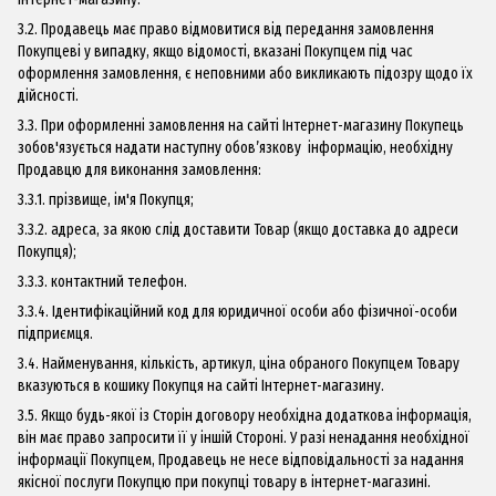
3.2. Продавець має право відмовитися від передання замовлення
Покупцеві у випадку, якщо відомості, вказані Покупцем під час
оформлення замовлення, є неповними або викликають підозру щодо їх
дійсності.
3.3. При оформленні замовлення на сайті Інтернет-магазину Покупець
зобов'язується надати наступну обов’язкову інформацію, необхідну
Продавцю для виконання замовлення:
3.3.1. прізвище, ім'я Покупця;
3.3.2. адреса, за якою слід доставити Товар (якщо доставка до адреси
Покупця);
3.3.3. контактний телефон.
3.3.4. Ідентифікаційний код для юридичної особи або фізичної-особи
підприємця.
3.4. Найменування, кількість, артикул, ціна обраного Покупцем Товару
вказуються в кошику Покупця на сайті Інтернет-магазину.
3.5. Якщо будь-якої із Сторін договору необхідна додаткова інформація,
він має право запросити її у іншій Стороні. У разі ненадання необхідної
інформації Покупцем, Продавець не несе відповідальності за надання
якісної послуги Покупцю при покупці товару в інтернет-магазині.