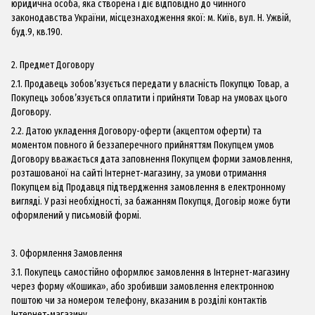
юридична особа, яка створена і діє відповідно до чинного
законодавства України, місцезнаходження якої: м. Київ, вул. Н. Ужвій,
буд.9, кв.190.
2. Предмет Договору
2.1. Продавець зобов’язується передати у власність Покупцю Товар, а
Покупець зобов’язується оплатити і прийняти Товар на умовах цього
Договору.
2.2. Датою укладення Договору-оферти (акцептом оферти) та
моментом повного й беззаперечного прийняттям Покупцем умов
Договору вважається дата заповнення Покупцем форми замовлення,
розташованої на сайті Інтернет-магазину, за умови отримання
Покупцем від Продавця підтвердження замовлення в електронному
вигляді. У разі необхідності, за бажанням Покупця, Договір може бути
оформлений у письмовій формі.
3. Оформлення Замовлення
3.1. Покупець самостійно оформлює замовлення в Інтернет-магазину
через форму «Кошика», або зробивши замовлення електронною
поштою чи за номером телефону, вказаним в розділі контактів
Інтернет-магазину.