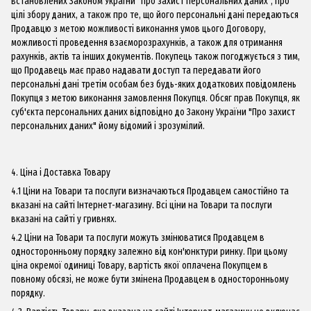
встановлених Законом України "Про захист персональних даних", про
цілі збору даних, а також про те, що його персональні дані передаються
Продавцю з метою можливості виконання умов цього Договору,
можливості проведення взаєморозрахунків, а також для отримання
рахунків, актів та інших документів. Покупець також погоджується з тим,
що Продавець має право надавати доступ та передавати його
персональні дані третім особам без будь-яких додаткових повідомлень
Покупця з метою виконання замовлення Покупця. Обсяг прав Покупця, як
суб'єкта персональних даних відповідно до Закону України "Про захист
персональних даних" йому відомий і зрозумілий.
4. Ціна і Доставка Товару
4.1 Ціни на Товари та послуги визначаються Продавцем самостійно та
вказані на сайті Інтернет-магазину. Всі ціни на Товари та послуги
вказані на сайті у гривнях.
4.2 Ціни на Товари та послуги можуть змінюватися Продавцем в
односторонньому порядку залежно від кон'юнктури ринку. При цьому
ціна окремої одиниці Товару, вартість якої оплачена Покупцем в
повному обсязі, не може бути змінена Продавцем в односторонньому
порядку.