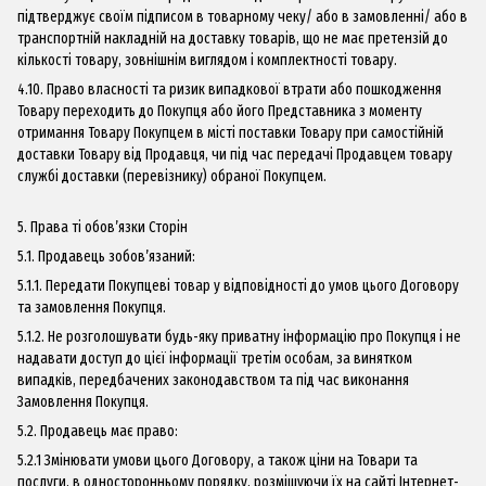
підтверджує своїм підписом в товарному чеку/ або в замовленні/ або в
транспортній накладній на доставку товарів, що не має претензій до
кількості товару, зовнішнім виглядом і комплектності товару.
4.10. Право власності та ризик випадкової втрати або пошкодження
Товару переходить до Покупця або його Представника з моменту
отримання Товару Покупцем в місті поставки Товару при самостійній
доставки Товару від Продавця, чи під час передачі Продавцем товару
службі доставки (перевізнику) обраної Покупцем.
5. Права ті обов’язки Сторін
5.1. Продавець зобов’язаний:
5.1.1. Передати Покупцеві товар у відповідності до умов цього Договору
та замовлення Покупця.
5.1.2. Не розголошувати будь-яку приватну інформацію про Покупця і не
надавати доступ до цієї інформації третім особам, за винятком
випадків, передбачених законодавством та під час виконання
Замовлення Покупця.
5.2. Продавець має право:
5.2.1 Змінювати умови цього Договору, а також ціни на Товари та
послуги, в односторонньому порядку, розміщуючи їх на сайті Інтернет-