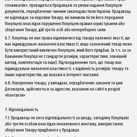
споживачів», провадиться Продавцем за умови надання Покупцем
документів, передбачених чинним законодавством України. Продавець
не відповідає за недоліки Товару, які виникли після його передання
Покупцеві внаслідок порушення Покупцем правил користування або
зберігання Товару, дій третіх осіб або непереборної сили.
6.7. Покупець не має права відмовитися від товару належної якості, що
має індивідуально-визначені властивості, якщо зазначений товар може
бути використаний виключно Покупцем, який його придбав, (в т.ч. за за
бажанням Покупця не стандартні розміри, характеристики, зовнішній
вигляд, комплектація та інше). Підтвердженням того, що товар має
індивідуально-визначені властивості, є відмінність розмірів товару та
інших характеристик, що вказані в інтернет-магазині.
6.8. Повернення товару, у випадках, передбачених законом та цим
Договором, здійснюється за адресою, вказаною на сайті в розділі
«Контакти»
7. Відповідальність
7.1. Продавець не несе відповідальності за шкоду, заподіяну Покупцеві
або третім особам внаслідок неналежного монтажу, використання,
зберігання Товару придбаного у Продавця.