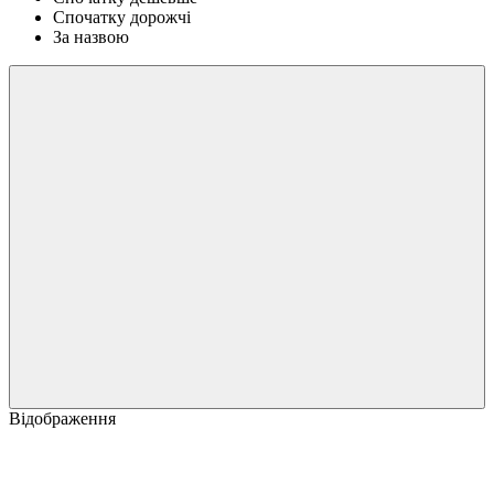
Спочатку дорожчі
За назвою
Відображення