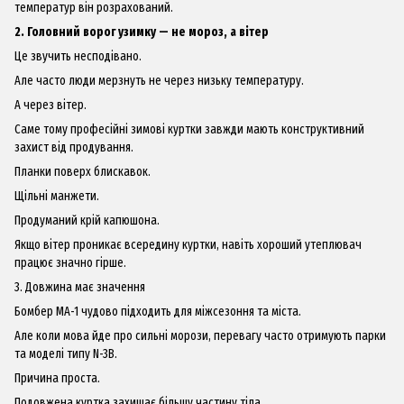
температур він розрахований.
2. Головний ворог узимку — не мороз, а вітер
Це звучить несподівано.
Але часто люди мерзнуть не через низьку температуру.
А через вітер.
Саме тому професійні зимові куртки завжди мають конструктивний
захист від продування.
Планки поверх блискавок.
Щільні манжети.
Продуманий крій капюшона.
Якщо вітер проникає всередину куртки, навіть хороший утеплювач
працює значно гірше.
3. Довжина має значення
Бомбер MA-1 чудово підходить для міжсезоння та міста.
Але коли мова йде про сильні морози, перевагу часто отримують парки
та моделі типу N-3B.
Причина проста.
Подовжена куртка захищає більшу частину тіла.