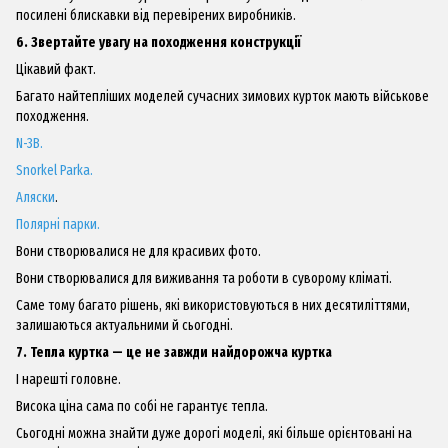
посилені блискавки від перевірених виробників.
6. Звертайте увагу на походження конструкції
Цікавий факт.
Багато найтепліших моделей сучасних зимових курток мають військове
походження.
N-3B.
Snorkel Parka.
Аляски
.
Полярні парки.
Вони створювалися не для красивих фото.
Вони створювалися для виживання та роботи в суворому кліматі.
Саме тому багато рішень, які використовуються в них десятиліттями,
залишаються актуальними й сьогодні.
7. Тепла куртка — це не завжди найдорожча куртка
І нарешті головне.
Висока ціна сама по собі не гарантує тепла.
Сьогодні можна знайти дуже дорогі моделі, які більше орієнтовані на