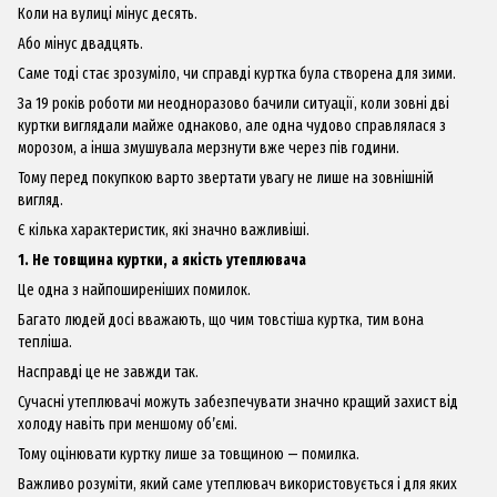
Коли на вулиці мінус десять.
Або мінус двадцять.
Саме тоді стає зрозуміло, чи справді куртка була створена для зими.
За 19 років роботи ми неодноразово бачили ситуації, коли зовні дві
куртки виглядали майже однаково, але одна чудово справлялася з
морозом, а інша змушувала мерзнути вже через пів години.
Тому перед покупкою варто звертати увагу не лише на зовнішній
вигляд.
Є кілька характеристик, які значно важливіші.
1. Не товщина куртки, а якість утеплювача
Це одна з найпоширеніших помилок.
Багато людей досі вважають, що чим товстіша куртка, тим вона
тепліша.
Насправді це не завжди так.
Сучасні утеплювачі можуть забезпечувати значно кращий захист від
холоду навіть при меншому об’ємі.
Тому оцінювати куртку лише за товщиною — помилка.
Важливо розуміти, який саме утеплювач використовується і для яких