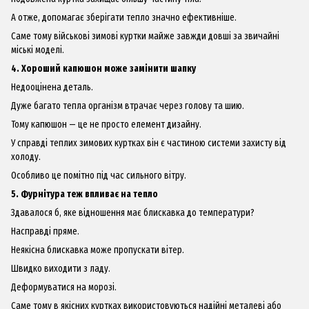
А отже, допомагає зберігати тепло значно ефективніше.
Саме тому військові зимові куртки майже завжди довші за звичайні
міські моделі.
4. Хороший капюшон може замінити шапку
Недооцінена деталь.
Дуже багато тепла організм втрачає через голову та шию.
Тому капюшон — це не просто елемент дизайну.
У справді теплих зимових куртках він є частиною системи захисту від
холоду.
Особливо це помітно під час сильного вітру.
5. Фурнітура теж впливає на тепло
Здавалося б, яке відношення має блискавка до температури?
Насправді пряме.
Неякісна блискавка може пропускати вітер.
Швидко виходити з ладу.
Деформуватися на морозі.
Саме тому в якісних куртках використовуються надійні металеві або