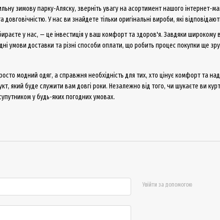
ильну зимову парку-Аляску, зверніть увагу на асортимент нашого інтернет-м
та довговічністю. У нас ви знайдете тільки оригінальні вироби, які відповід
бираєте у нас, — це інвестиція у ваш комфорт та здоров'я. Завдяки широкому 
дні умови доставки та різні способи оплати, що робить процес покупки ще зр
осто модний одяг, а справжня необхідність для тих, хто цінує комфорт та над
кт, який буде служити вам довгі роки. Незалежно від того, чи шукаєте ви кур
супутником у будь-яких погодних умовах.
Увійти за допомогою