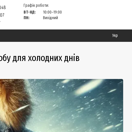
Графік роботи:
 848
ВТ-НД:
10:00–19:00
 07
ПН:
Вихідний
?
Укр
обу для холодних днів