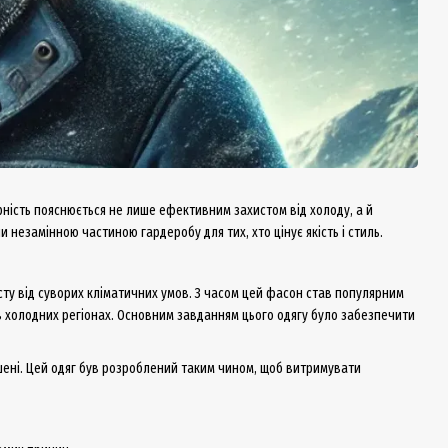
рність пояснюється не лише ефективним захистом від холоду, а й
 незамінною частиною гардеробу для тих, хто цінує якість і стиль.
исту від суворих кліматичних умов. З часом цей фасон став популярним
 в холодних регіонах. Основним завданням цього одягу було забезпечити
шені. Цей одяг був розроблений таким чином, щоб витримувати