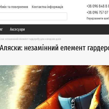
+38 096 848 8
Обмін та повернення
Контактна інформація
 про магазин
Блог
+38 096 757 07
Передзвонити вам
яг
Аксесуари
ски: незамінний елемент гардеробу для холодних днів
Аляски: незамінний елемент гардер