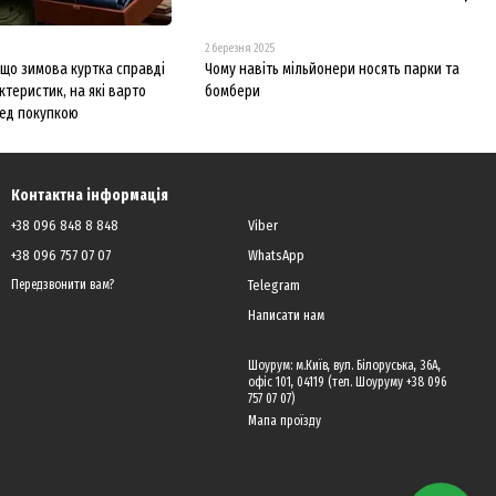
2 березня 2025
, що зимова куртка справді
Чому навіть мільйонери носять парки та
ктеристик, на які варто
бомбери
ред покупкою
Контактна інформація
+38 096 848 8 848
Viber
+38 096 757 07 07
WhatsApp
Telegram
Передзвонити вам?
Написати нам
Шоурум: м.Київ, вул. Білоруська, 36А,
офіс 101, 04119 (тел. Шоуруму +38 096
757 07 07)
Мапа проїзду