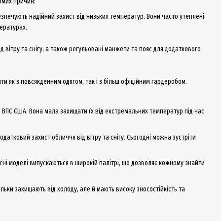
гомих причин:
езпечують надійний захист від низьких температур. Вони часто утеплені
ературах.
 вітру та снігу, а також регульовані манжети та пояс для додаткового
ти як з повсякденним одягом, так і з більш офіційним гардеробом.
в ВПС США. Вона мала захищати їх від екстремальних температур під час
датковий захист обличчя від вітру та снігу. Сьогодні можна зустріти
сні моделі випускаються в широкій палітрі, що дозволяє кожному знайти
ільки захищають від холоду, але й мають високу зносостійкість та