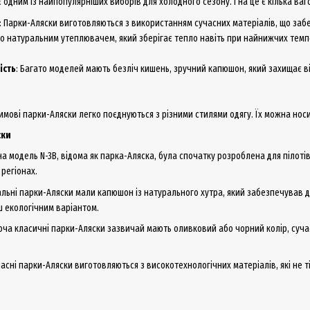
 одним із найпопулярніших виборів для холодного сезону. І на це є кілька ва
: Парки-Аляски виготовляються з використанням сучасних матеріалів, що заб
о натуральним утеплювачем, який зберігає тепло навіть при найнижчих темп
ість
: Багато моделей мають безліч кишень, зручний капюшон, який захищає від
Зимові парки-Аляски легко поєднуються з різними стилями одягу. Їх можна носи
ски
на модель N-3B, відома як парка-Аляска, була спочатку розроблена для пілоті
 регіонах.
альні парки-Аляски мали капюшон із натурального хутра, який забезпечував до
ьш екологічним варіантом.
Хоча класичні парки-Аляски зазвичай мають оливковий або чорний колір, суча
часні парки-Аляски виготовляються з високотехнологічних матеріалів, які не т