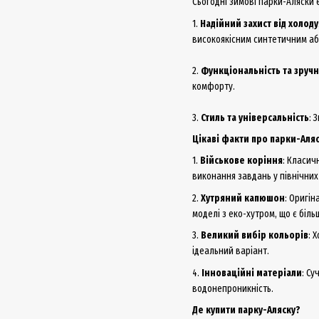
Сьогодні зимові парки-Аляски є
1.
Надійний захист від холоду
високоякісним синтетичним аб
2.
Функціональність та зручн
комфорту.
3.
Стиль та універсальність
: 
Цікаві факти про парки-Аля
1.
Військове коріння
: Класич
виконання завдань у північних
2.
Хутряний капюшон
: Оригін
моделі з еко-хутром, що є біл
3.
Великий вибір кольорів
: 
ідеальний варіант.
4.
Інноваційні матеріали
: Су
водонепроникність.
Де купити парку-Аляску?