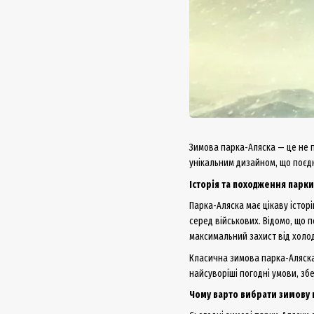
Зимова парка-Аляска — це не п
унікальним дизайном, що поєдн
Історія та походження парк
Парка-Аляска має цікаву істор
серед військових. Відомо, що 
максимальний захист від холоду
Класична зимова парка-Аляска
найсуворіші погодні умови, зб
Чому варто вибрати зимову 