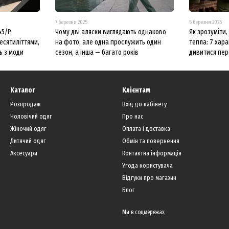
7 березня 2025
5 березня 2025
45/P
Чому дві аляски виглядають однаково
Як зрозуміти
есятиліттями,
на фото, але одна прослужить один
тепла: 7 хара
ь з моди
сезон, а інша — багато років
дивитися пе
Каталог
Клієнтам
Розпродаж
Вхід до кабінету
Чоловічий одяг
Про нас
Жіночий одяг
Оплата і доставка
Дитячий одяг
Обмін та повернення
Аксесуари
Контактна інформація
Угода користувача
Відгуки про магазин
Блог
Ми в соцмережах