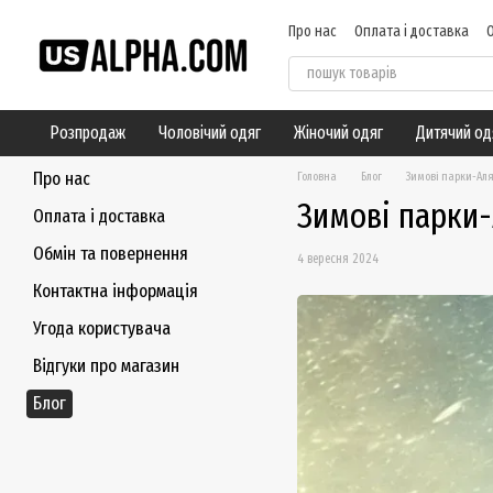
Перейти до основного контенту
Про нас
Оплата і доставка
Угода користувача
Відгуки
Розпродаж
Чоловічий одяг
Жіночий одяг
Дитячий од
Про нас
Головна
Блог
Зимові парки-Аля
Зимові парки-
Оплата і доставка
Обмін та повернення
4 вересня 2024
Контактна інформація
Угода користувача
Відгуки про магазин
Блог