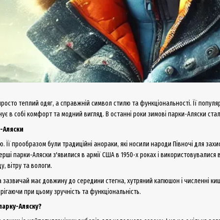
росто теплий одяг, а справжній символ стилю та функціональності. Її популя
ує в собі комфорт та модний вигляд. В останні роки зимові парки-Аляски стали
и-Аляски
ію. Її прообразом були традиційні анораки, які носили народи Півночі для зах
перші парки-Аляски з'явилися в армії США в 1950-х роках і використовувалися
, вітру та вологи.
 зазвичай має довжину до середини стегна, хутряний капюшон і численні ки
ерігаючи при цьому зручність та функціональність.
парку-Аляску?