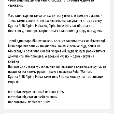
утеплений класичний каптур сноркел зі знімним хктром та
утяжками.
Усередині куртки також знаходиться утяжка. Усередині рукавів –
трикотажні манжети, що захищають від задування вітру та снігу.
Куртка N-3B Alpine Parka від Alpha Industries застібається на
блискавку, а поверх закривається клапаном від вітру на гудзики.
Зовні одна пара бічних кишень врізних закривається на блискавці,
інша пара клапанами на кнопках. Також є велике відділення на
блискавці з безліччю кишень усередині, куди можуть розміститися
документи або планшет. Усередині куртки – одна нагрудна
кишеня.
На правому рукаві куртки пришитий авіаційна кишеня для ручок та
нашивка, на лівому рукаві також є нашивка Polar Warriors.
Куртка N-3B Alpine Parka захистить Вас від холоду під час сильних
морозів.
Матеріал верху: льотний нейлон 100%
Матеріал підкладки: нейлон 100%
Наповнювач: поліестер 100%