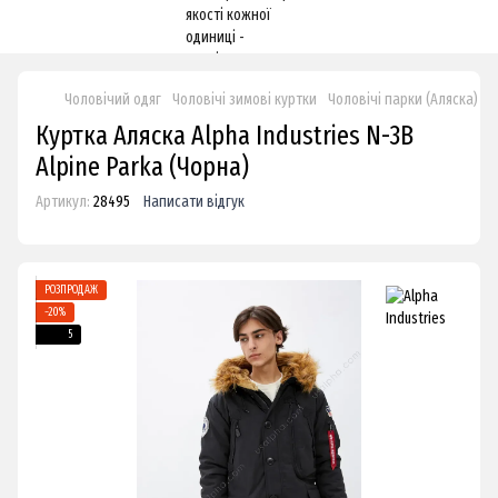
Чоловічий одяг
Чоловічі зимові куртки
Чоловічі парки (Аляска)
К
Куртка Аляска Alpha Industries N-3B
Alpine Parka (Чорна)
Артикул:
28495
Написати відгук
РОЗПРОДАЖ
−20%
5