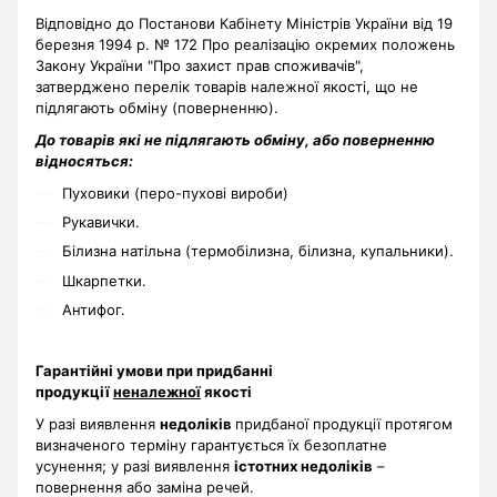
Відповідно до Постанови Кабінету Міністрів України від 19
березня 1994 р. № 172 Про реалізацію окремих положень
Закону України "Про захист прав споживачів",
затверджено перелік товарів належної якості, що не
підлягають обміну (поверненню).
До товарів які не підлягають обміну, або поверненню
відносяться:
Пуховики (перо-пухові вироби)
Рукавички.
Білизна натільна (термобілизна, білизна, купальники).
Шкарпетки.
Антифог.
Гарантійні умови при придбанні
продукції
неналежної
якості
У разі виявлення
недоліків
придбаної продукції протягом
визначеного терміну гарантується їх безоплатне
усунення; у разі виявлення
істотних недоліків
–
повернення або заміна речей.