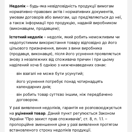
Недолік
– будь-яка невідповідність продукції вимогам
нормативно-правових актів і нормативних документів,
умовам договорів або вимогам, що пред’являються до неї,
а також інформації про продукцію, наданій виробником
(виконавцем, продавцем);
Істотний недолік
– недолік, який робить неможливим чи
недопустимим використання товару відповідно до його
цільового призначення, виник з вини виробника
(продавця, виконавця), після його усунення проявляється
знову з незалежних від споживача причин і при цьому
наділений хоча б однією з нижченаведених ознак:
він взагалі не може бути усунутий;
його усунення потребує понад чотирнадцять
календарних днів;
він робить товар суттєво іншим, ніж передбачено
договором.
У разі виявлення недоліків, гарантія не розповсюджується
на
уцінений товар
. Даний пункт регулюється Законом
України "Про захист прав споживачів", ст. 8, п. 1.1. –
пропорційне зменшення ціни у разі виявлення протягом
встановленого строку недоліків продукції.
.