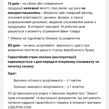
14 днів
– на обмін або повернення
продукції
належної
якості, при умові, що речі
не
використовувались
і зберегли свій товарний вигляд,
споживчі властивості, цінники, ярлики, а також
розрахунковий документ, виданий споживачеві разом з
продукцією. В інтернет-магазині 14 робочих днів
рахуються з моменту отримання Вами товару
* Обміну не підлягають білизна та шкарпетки
60 днів
– на весь асортимент верхнього одягу при
виявленні протягом даного строку виробничого браку.
Гарантійний строк носіння (експлуатації)
нараховується з дня передачі кінцевому споживачу чи
початку сезону:
Одяг:
Весняно-літнього асортименту – з 1 квітня
Осінньо-зимового асортименту – з 1 жовтня
Усі дії виконуються згідно з Законом України про "Захист
прав споживачів" та внутрішніх документів, що регулюють
питання надання гарантійного терміну в інтернет-магазині
USALPHA.COM.