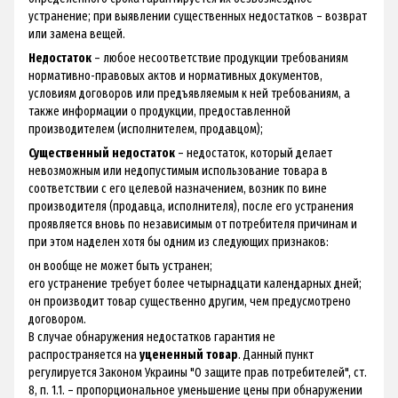
устранение; при выявлении существенных недостатков – возврат
или замена вещей.
Недостаток
– любое несоответствие продукции требованиям
нормативно-правовых актов и нормативных документов,
условиям договоров или предъявляемым к ней требованиям, а
также информации о продукции, предоставленной
производителем (исполнителем, продавцом);
Существенный недостаток
– недостаток, который делает
невозможным или недопустимым использование товара в
соответствии с его целевой назначением, возник по вине
производителя (продавца, исполнителя), после его устранения
проявляется вновь по независимым от потребителя причинам и
при этом наделен хотя бы одним из следующих признаков:
он вообще не может быть устранен;
его устранение требует более четырнадцати календарных дней;
он производит товар существенно другим, чем предусмотрено
договором.
В случае обнаружения недостатков гарантия не
распространяется на
уцененный товар
. Данный пункт
регулируется Законом Украины "О защите прав потребителей", ст.
8, п. 1.1. – пропорциональное уменьшение цены при обнаружении