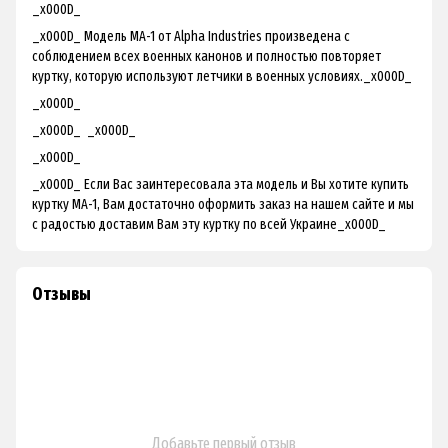
_x000D_
_x000D_ Модель МА-1 от Alpha Industries произведена с
соблюдением всех военных канонов и полностью повторяет
куртку, которую используют летчики в военных условиях._x000D_
_x000D_
_x000D_ _x000D_
_x000D_
_x000D_ Если Вас заинтересовала эта модель и Вы хотите купить
куртку МА-1, Вам достаточно оформить заказ на нашем сайте и мы
с радостью доставим Вам эту куртку по всей Украине_x000D_
Отзывы
Добавьте первый отзыв