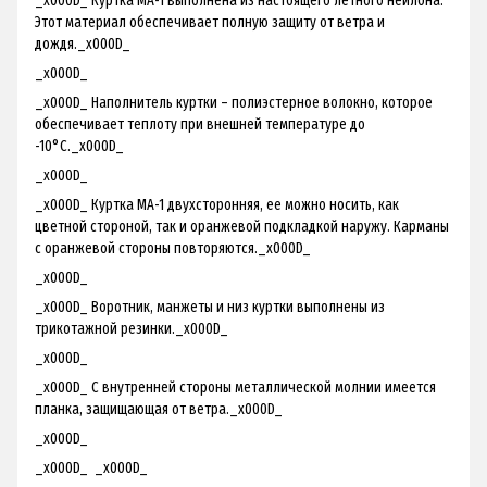
_x000D_ Куртка МА-1 выполнена из настоящего летного нейлона.
Этот материал обеспечивает полную защиту от ветра и
дождя._x000D_
_x000D_
_x000D_ Наполнитель куртки – полиэстерное волокно, которое
обеспечивает теплоту при внешней температуре до
-10°С._x000D_
_x000D_
_x000D_ Куртка МА-1 двухсторонняя, ее можно носить, как
цветной стороной, так и оранжевой подкладкой наружу. Карманы
с оранжевой стороны повторяются._x000D_
_x000D_
_x000D_ Воротник, манжеты и низ куртки выполнены из
трикотажной резинки._x000D_
_x000D_
_x000D_ С внутренней стороны металлической молнии имеется
планка, защищающая от ветра._x000D_
_x000D_
_x000D_ _x000D_