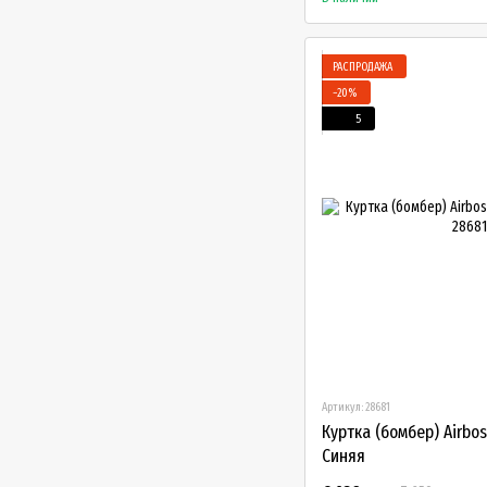
РАСПРОДАЖА
−20%
5
Артикул: 28681
Куртка (бомбер) Airbo
Синяя