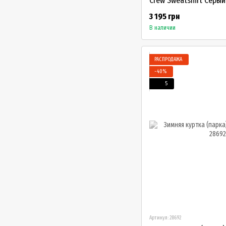
Crew Sweatshirt Серый
3 195 грн
В наличии
РАСПРОДАЖА
−40%
5
Артикул: 28692