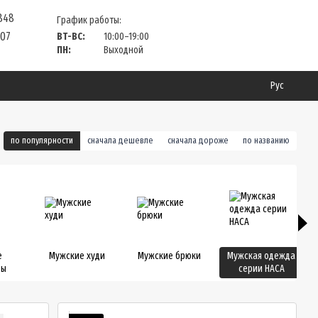
 848
График работы:
 07
ВТ-ВС:
10:00–19:00
ПН:
Выходной
Рус
по популярности
сначала дешевле
сначала дороже
по названию
е
Мужские худи
Мужские брюки
Мужская одежда
вы
серии НАСА