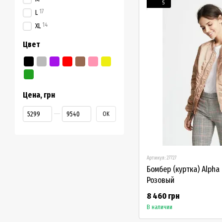
5
17
L
14
XL
Цвет
Цена, грн
От Цена, грн
До Цена, грн
OK
Артикул: 27727
Бомбер (куртка) Alpha
Розовый
8 460 грн
В наличии