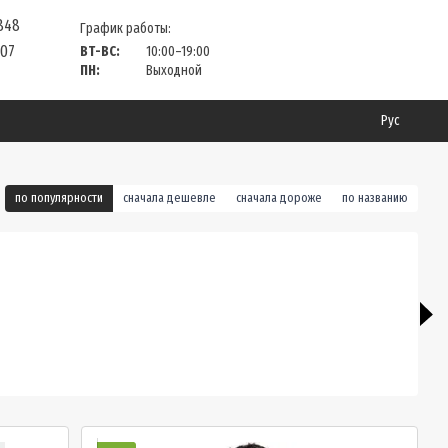
 848
График работы:
 07
ВТ-ВС:
10:00–19:00
ПН:
Выходной
Рус
по популярности
сначала дешевле
сначала дороже
по названию