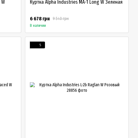
d W
Куртка Alpha Industries MA-1 Long W Зеленая
6 678 грн
9 540 грн
В наличии
5