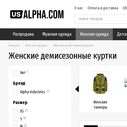
Перейти к основному контенту
О нас
Оплата и доставка
Об
Пользовательское соглашен
Распродажа
Мужская одежда
Женская одежда
Детск
Главная
Женская одежда
Женские демисезонные куртки
Женские демисезонные куртки
7
Хит
Бренд
25
Alpha Industries
Размер
Женские
танкеры
21
XS
19
S
21
M