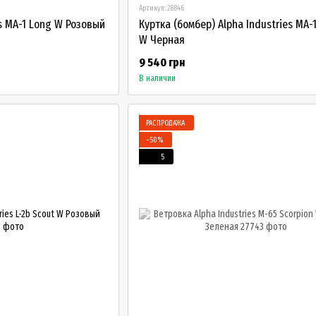
Артикул: 28846
es MA-1 Long W Розовый
Куртка (бомбер) Alpha Industries MA-
W Черная
9 540 грн
В наличии
РАСПРОДАЖА
−50%
5