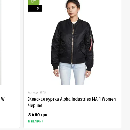
ХИТ
5
Артикул: 28757
n W
Женская куртка Alpha Industries MA-1 Women
Черная
8 460 грн
В наличии