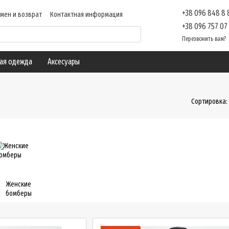
+38 096 848 8
мен и возврат
Контактная информация
ие
Отзывы о магазине
Блог
+38 096 757 07
Перезвонить вам?
ая одежда
Аксесуары
Сортировка:
Женские
бомберы