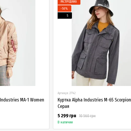
РАСПРОДАЖА
−50%
5
Артикул: 27742
 Industries MA-1 Women
Куртка Alpha Industries M-65 Scorpio
Серая
5 299 грн
10 560 грн
В наличии