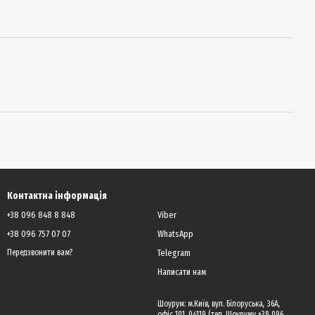
Контактна інформація
+38 096 848 8 848
Viber
+38 096 757 07 07
WhatsApp
Telegram
Передзвонити вам?
Написати нам
Шоурум: м.Київ, вул. Білоруська, 36А,
офіс 101, 04119 (тел. Шоуруму +38 096