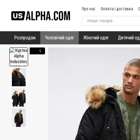
Перейти до основного контенту
Про нас
Оплата і доставка
Угода користувача
Відгуки
Розпродаж
Чоловічий одяг
Жіночий одяг
Дитячий од
5