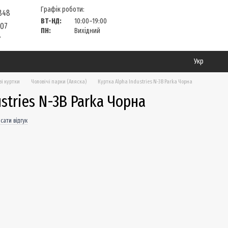
Графік роботи:
 848
ВТ-НД:
10:00–19:00
 07
ПН:
Вихідний
?
Укр
ві куртки
Чоловічі парки (Аляска)
Куртка Alpha Industries N-3B Parka Чорна
stries N-3B Parka Чорна
сати відгук