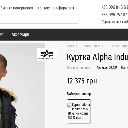
+38 096 848 8
Обмін та повернення
Контактна інформація
 про магазин
Блог
+38 096 757 07
Передзвонити вам
яг
Аксесуари
Головна
Чоловічий одяг
Чоловічі зимо
Куртка Alpha Indu
Немає в наявності
Артикул: 28057
Напи
12 375 грн
Виберіть колір