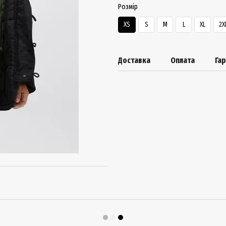
Розмір
XS
S
M
L
XL
2X
Доставка
Оплата
Гар