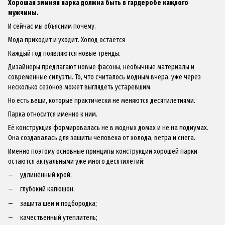
Хорошая зимняя парка должна быть в гардеробе каждого
мужчины.
И сейчас мы объясним почему.
Мода приходит и уходит. Холод остаётся
Каждый год появляются новые тренды.
Дизайнеры предлагают новые фасоны, необычные материалы и
современные силуэты. То, что считалось модным вчера, уже через
несколько сезонов может выглядеть устаревшим.
Но есть вещи, которые практически не меняются десятилетиями.
Парка относится именно к ним.
Её конструкция формировалась не в модных домах и не на подиумах.
Она создавалась для защиты человека от холода, ветра и снега.
Именно поэтому основные принципы конструкции хорошей парки
остаются актуальными уже много десятилетий:
удлинённый крой;
глубокий капюшон;
защита шеи и подбородка;
качественный утеплитель;