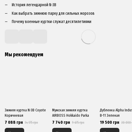
История легендарной N-3B
Как выбрать зимнюю парку для сильных морозов
Почему военные куртки служат десятилетиями
Мы рекомендуем
Зимняя куртка N-3B Coyote
Мужская зимняя куртка
Дубленка Alpha Indus
Коричневая
AIRBOSS Hokkaido Parka
B-11 Зеленая
7 088 грн
7 740 грн
19 500 грн
14 175 грн
9 675 грн
30 000 