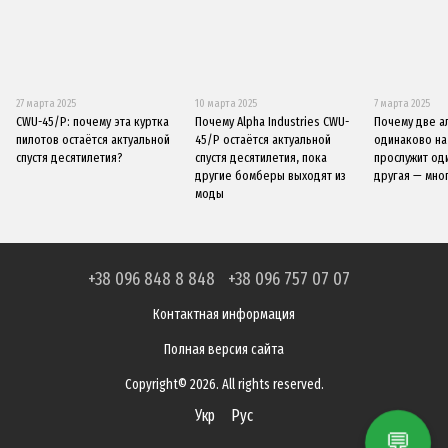
27 марта 2025
10 марта 2025
7 марта 2025
CWU-45/P: почему эта куртка
Почему Alpha Industries CWU-
Почему две а
пилотов остаётся актуальной
45/P остаётся актуальной
одинаково на
спустя десятилетия?
спустя десятилетия, пока
прослужит оди
другие бомберы выходят из
другая — мно
моды
+38 096 848 8 848
+38 096 757 07 07
Контактная информация
Полная версия сайта
Copyright© 2026. All rights reserved.
Укр
Рус
💬