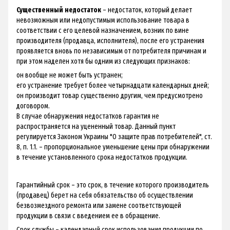
Существенный недостаток
– недостаток, который делает
невозможным или недопустимым использование товара в
соответствии с его целевой назначением, возник по вине
производителя (продавца, исполнителя), после его устранения
проявляется вновь по независимым от потребителя причинам и
при этом наделен хотя бы одним из следующих признаков:
он вообще не может быть устранен;
его устранение требует более четырнадцати календарных дней;
он производит товар существенно другим, чем предусмотрено
договором.
В случае обнаружения недостатков гарантия не
распространяется на уцененный товар. Данный пункт
регулируется Законом Украины "О защите прав потребителей", ст.
8, п. 1.1. – пропорциональное уменьшение цены при обнаружении
в течение установленного срока недостатков продукции.
Гарантийный срок – это срок, в течение которого производитель
(продавец) берет на себя обязательство об осуществлении
безвозмездного ремонта или замене соответствующей
продукции в связи с введением ее в обращение.
Срок службы – календарный срок использования продукции по