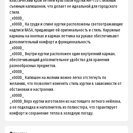
классический крой летней культовой куртки МА-1 со стильным
съемным капюшоном, что делает ее идеальной для городского
стиля.
_x000D_
_x000D_ На груди и спине куртки расположены светоотражающие
надписи NASA, придающие ей оригинальность и стиль. Наружные
карманы на кнопках и карман летчика на рукаве обеспечивают
дополнительный комфорт и функциональность.
_x000D_
_x000D_ Внутри куртки расположен один внутренний карман,
обеспечивающий дополнительное удобство для хранения
разнообразных предметов.
_x000D_
_x000D_ Капюшон на молнии можно легко отстегнуть по
желанию, что позволяет изменять стиль куртки в зависимости от
обстановки и настроения.
_x000D_
_x000D_Верх куртки изготовлен из настоящего летного нейлона,
а ее подкладка и наполнитель из полиэстера, что гарантирует
комфорт и сохранение тепла в холодную погоду.