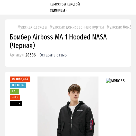
Мужская одежда
Мужские демисезонные куртки
Мужские бомбе
Бомбер Airboss MA-1 Hooded NASA
(Черная)
Артикул:
28686
Оставить отзыв
РАСПРОДАЖА
НОВИНКА
ХИТ
−20%
5