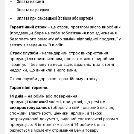
Оплата на сайті
Оплата на рахунок
Оплата при самовивозі (готівка або картою)
Гарантійний строк
– це строк, протягом якого виробник
(продавець) бере на себе зобов’язання про здійснення
безоплатного ремонту або заміни відповідної продукції у
зв’язку з введенням її в обіг.
Строк служби
- календарний строк використання
продукції за призначенням, протягом якого виробник
гарантує її безпеку та несе відповідальність за істотні
недоліки, що виникли з його вини.
Строк служби дорівнює гарантійному строку.
Гарантійні терміни
:
14 днів
– на обмін або повернення
продукції
належної
якості, при умові, що речі
не
використовувались
і зберегли свій товарний вигляд,
споживчі властивості, цінники, ярлики, а також
розрахунковий документ, виданий споживачеві разом з
продукцією. В інтернет-магазині 14 робочих днів
рахуються з моменту отримання Вами товару