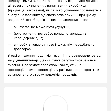
недопустимим використання товару відповідно до його
цільового призначення, виник з вини виробника
(продавця, виконавця), після його усунення проявляється
знову з незалежних від споживача причин і при цьому
наділений хоча б однією з нижченаведених ознак:
він взагалі не може бути усунутий;
його усунення потребує понад чотирнадцять
календарних днів;
він робить товар суттєво іншим, ніж передбачено
договором.
У разі виявлення недоліків, гарантія не розповсюджується
на
уцінений товар
. Даний пункт регулюється Законом
України "Про захист прав споживачів", ст. 8, п. 1.1. –
пропорційне зменшення ціни у разі виявлення протягом
встановленого строку недоліків продукції.
.