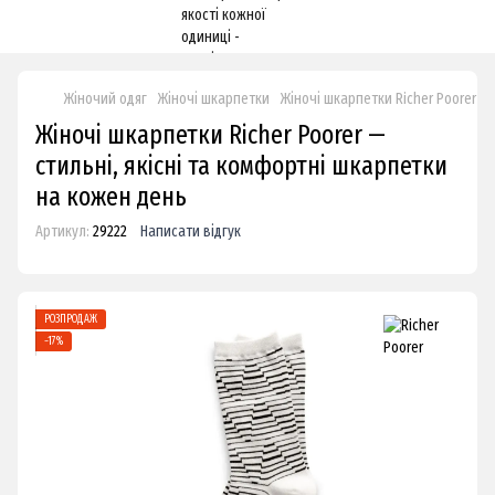
Жіночий одяг
Жіночі шкарпетки
Жіночі шкарпетки Richer Poorer
Ж
Жіночі шкарпетки Richer Poorer —
стильні, якісні та комфортні шкарпетки
на кожен день
Артикул:
29222
Написати відгук
РОЗПРОДАЖ
−17%