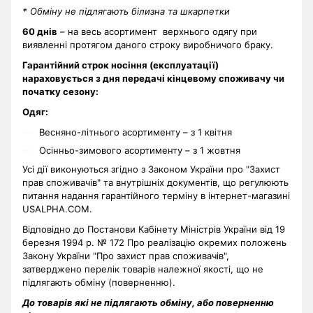
* Обміну не підлягають білизна та шкарпетки
60 днів
– на весь асортимент верхнього одягу при
виявленні протягом даного строку виробничого браку.
Гарантійний строк носіння (експлуатації)
нараховується з дня передачі кінцевому споживачу чи
початку сезону:
Одяг:
Весняно-літнього асортименту – з 1 квітня
Осінньо-зимового асортименту – з 1 жовтня
Усі дії виконуються згідно з Законом України про "Захист
прав споживачів" та внутрішніх документів, що регулюють
питання надання гарантійного терміну в інтернет-магазині
USALPHA.COM.
Відповідно до Постанови Кабінету Міністрів України від 19
березня 1994 р. № 172 Про реалізацію окремих положень
Закону України "Про захист прав споживачів",
затверджено перелік товарів належної якості, що не
підлягають обміну (поверненню).
До товарів які не підлягають обміну, або поверненню