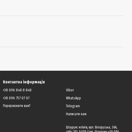
Контактна інформація
+38 096 848 8 848
Viber
+38 096 757 07 07
WhatsApp
Telegram
Передзвонити вам?
Написати нам
Шоурум: м.Київ, вул. Білоруська, 36А,
офіс 101, 04119 (тел. Шоуруму +38 096