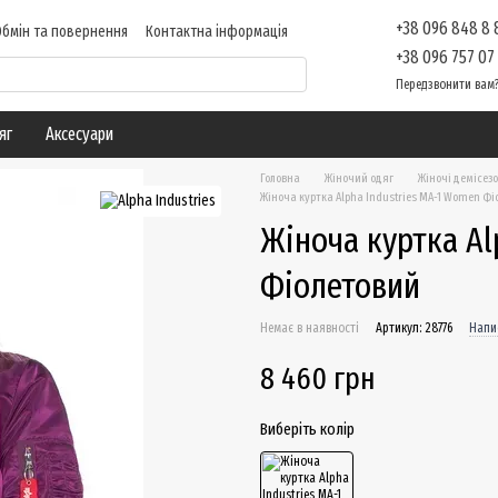
+38 096 848 8
Обмін та повернення
Контактна інформація
 про магазин
Блог
+38 096 757 07
Передзвонити вам
яг
Аксесуари
Головна
Жіночий одяг
Жіночі демісезо
Жіноча куртка Alpha Industries MA-1 Women Ф
Жіноча куртка Al
Фіолетовий
Немає в наявності
Артикул: 28776
Напис
8 460 грн
Виберіть колір