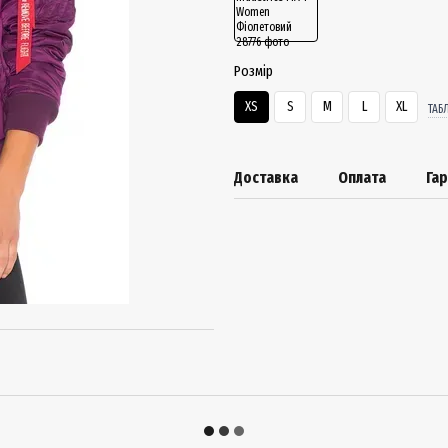
Розмір
XS
S
M
L
XL
ТАБ
Доставка
Оплата
Гар