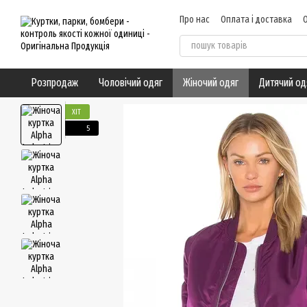
Перейти до основного контенту
Про нас
Оплата і доставка
Угода користувача
Відгуки
Розпродаж
Чоловічий одяг
Жіночий одяг
Дитячий од
ХІТ
5