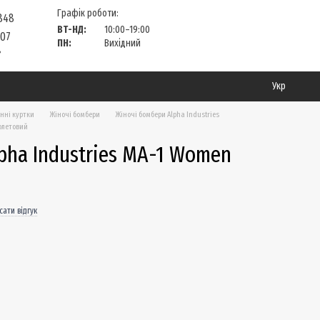
Графік роботи:
 848
ВТ-НД:
10:00–19:00
 07
ПН:
Вихідний
?
Укр
нні куртки
Жіночі бомбери
Жіночі бомбери Alpha Industries
іолетовий
pha Industries MA-1 Women
ати відгук