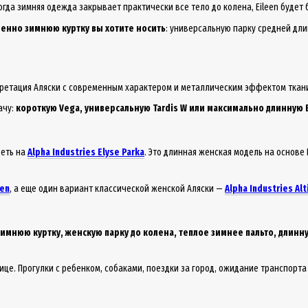
гда зимняя одежда закрывает практически все тело до колена, Eileen будет
енно зимнюю куртку вы хотите носить
: универсальную парку средней дл
рпретация Аляски с современным характером и металлическим эффектом ткан
ачу:
короткую Vega, универсальную Tardis W или максимально длинную 
реть на
Alpha Industries Elyse Parka
. Это длинная женская модель на основе
men
, а еще один вариант классической женской Аляски —
Alpha Industries A
имнюю куртку, женскую парку до колена, теплое зимнее пальто, длинн
ице. Прогулки с ребенком, собаками, поездки за город, ожидание транспорта