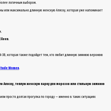
 более логичным выбором.
ины или максимально длинную женскую Аляску, которая уже напоминает
и.
Eileen
.
 N-3B, которая также подойдет тем, кто любит длинную зимнюю верхнюю
ltitude Women
.
ую Аляску, теплую женскую парку для морозов или стильную зимнюю
 или просто долгая прогулка по городу — именно в таких ситуациях