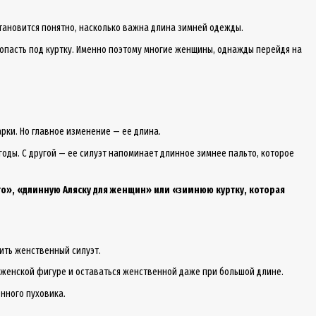
 становится понятно, насколько важна длина зимней одежды.
опасть под куртку. Именно поэтому многие женщины, однажды перейдя на
рки. Но главное изменение — ее длина.
годы. С другой — ее силуэт напоминает длинное зимнее пальто, которое
то», «длинную Аляску для женщин» или «зимнюю куртку, которая
нить женственный силуэт.
о женской фигуре и оставаться женственной даже при большой длине.
енного пуховика.