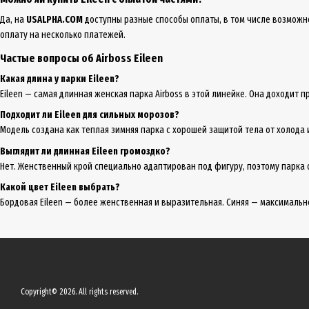
Да, на
USALPHA.COM
доступны разные способы оплаты, в том числе возможно
оплату на несколько платежей.
Частые вопросы об Airboss Eileen
Какая длина у парки Eileen?
Eileen — самая длинная женская парка Airboss в этой линейке. Она доходит
Подходит ли Eileen для сильных морозов?
Модель создана как теплая зимняя парка с хорошей защитой тела от холода
Выглядит ли длинная Eileen громоздко?
Нет. Женственный крой специально адаптирован под фигуру, поэтому парка 
Какой цвет Eileen выбрать?
Бордовая Eileen — более женственная и выразительная. Синяя — максимально
Copyright© 2026. All rights reserved.