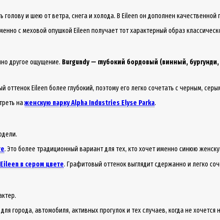
олову и шею от ветра, снега и холода. В Eileen он дополнен качественной 
менно с меховой опушкой Eileen получает тот характерный образ классическо
нно другое ощущение.
Burgundy — глубокий бордовый (винный, бургунди,
ый оттенок Eileen более глубокий, поэтому его легко сочетать с черным, се
отреть на
женскую парку Alpha Industries Elyse Parka
.
одели.
те
. Это более традиционный вариант для тех, кто хочет именно синюю женску
Eileen в сером цвете
. Графитовый оттенок выглядит сдержанно и легко со
актер.
ля города, автомобиля, активных прогулок и тех случаев, когда не хочется 