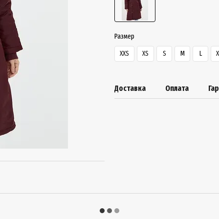
Размер
XXS
XS
S
M
L
X
Доставка
Оплата
Га