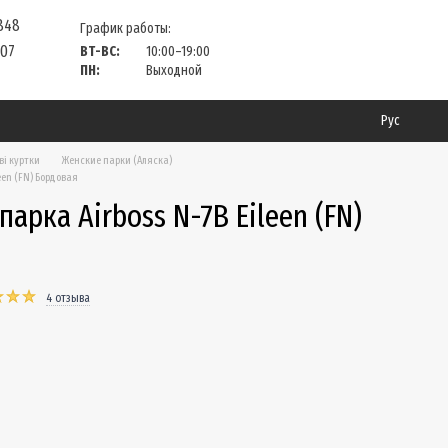
 848
График работы:
 07
ВТ-ВС:
10:00–19:00
ПН:
Выходной
Рус
ві куртки
Женские парки (Аляска)
een (FN) Бордовая
арка Airboss N-7B Eileen (FN)
4 отзыва