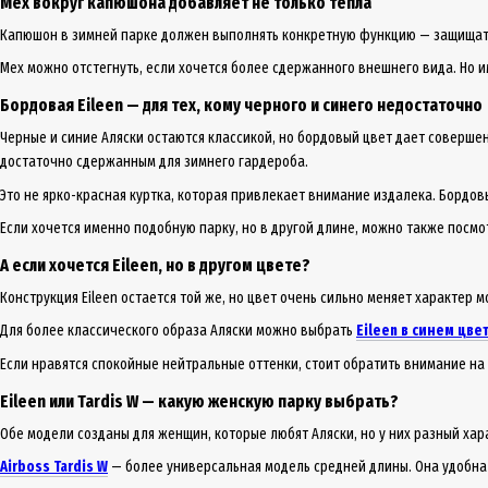
Мех вокруг капюшона добавляет не только тепла
Капюшон в зимней парке должен выполнять конкретную функцию — защищать г
Мех можно отстегнуть, если хочется более сдержанного внешнего вида. Но и
Бордовая Eileen — для тех, кому черного и синего недостаточно
Черные и синие Аляски остаются классикой, но бордовый цвет дает соверше
достаточно сдержанным для зимнего гардероба.
Это не ярко-красная куртка, которая привлекает внимание издалека. Бордов
Если хочется именно подобную парку, но в другой длине, можно также посм
А если хочется Eileen, но в другом цвете?
Конструкция Eileen остается той же, но цвет очень сильно меняет характер м
Для более классического образа Аляски можно выбрать
Eileen в синем цве
Если нравятся спокойные нейтральные оттенки, стоит обратить внимание на
Eileen или Tardis W — какую женскую парку выбрать?
Обе модели созданы для женщин, которые любят Аляски, но у них разный хар
Airboss Tardis W
— более универсальная модель средней длины. Она удобна д