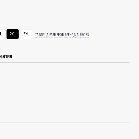
L
2XL
3XL
ТАБЛИЦА РАЗМЕРОВ БРЕНДА AIRBOSS
рантия