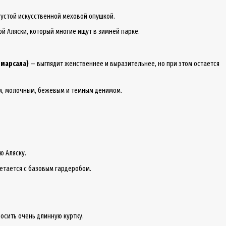
густой искусственной меховой опушкой.
й Аляски, который многие ищут в зимней парке.
 марсала)
— выглядит женственнее и выразительнее, но при этом остается
рым, молочным, бежевым и темным денимом.
ю Аляску.
четается с базовым гардеробом.
носить очень длинную куртку.