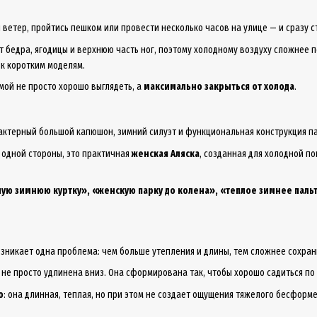
ый ветер, пройтись пешком или провести несколько часов на улице — и сразу
бедра, ягодицы и верхнюю часть ног, поэтому холодному воздуху сложнее п
 к коротким моделям.
имой не просто хорошо выглядеть, а
максимально закрыться от холода
.
рактерный большой капюшон, зимний силуэт и функциональная конструкция па
 одной стороны, это практичная
женская Аляска
, созданная для холодной по
ую зимнюю куртку», «женскую парку до колена», «теплое зимнее паль
возникает одна проблема: чем больше утепления и длины, тем сложнее сохра
а не просто удлинена вниз. Она сформирована так, чтобы хорошо садиться п
о
: она длинная, теплая, но при этом не создает ощущения тяжелого бесформ