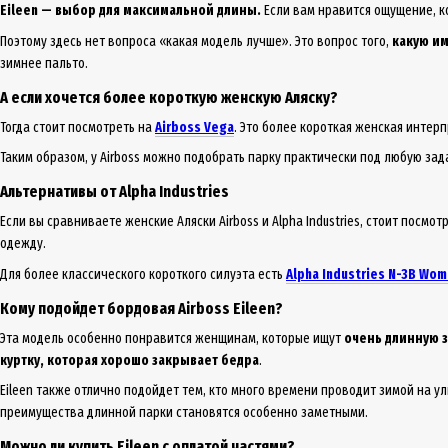
Eileen — выбор для максимальной длины.
Если вам нравится ощущение, ко
Поэтому здесь нет вопроса «какая модель лучше». Это вопрос того,
какую им
зимнее пальто.
А если хочется более короткую женскую Аляску?
Тогда стоит посмотреть на
Airboss Vega
. Это более короткая женская инте
Таким образом, у Airboss можно подобрать парку практически под любую зад
Альтернативы от Alpha Industries
Если вы сравниваете женские Аляски Airboss и Alpha Industries, стоит посмот
одежду.
Для более классического короткого силуэта есть
Alpha Industries N-3B Wo
Кому подойдет бордовая Airboss Eileen?
Эта модель особенно понравится женщинам, которые ищут
очень длинную з
куртку, которая хорошо закрывает бедра
.
Eileen также отлично подойдет тем, кто много времени проводит зимой на ул
преимущества длинной парки становятся особенно заметными.
Можно ли купить Eileen с оплатой частями?