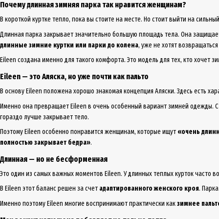
Почему длинная зимняя парка так нравится женщинам?
В короткой куртке тепло, пока вы стоите на месте. Но стоит выйти на сильн
Длинная парка закрывает значительно большую площадь тела. Она защищает 
длинные зимние куртки или парки до колена
, уже не хотят возвращаться
Eileen создана именно для такого комфорта. Это модель для тех, кто хочет з
Eileen — это Аляска, но уже почти как пальто
В основу Eileen положена хорошо знакомая концепция Аляски. Здесь есть ха
Именно она превращает Eileen в очень особенный вариант зимней одежды. С
гораздо лучше закрывает тело.
Поэтому Eileen особенно понравится женщинам, которые ищут
«очень длинн
полностью закрывает бедра»
.
Длинная — но не бесформенная
Это один из самых важных моментов Eileen. У длинных теплых курток часто 
В Eileen этот баланс решен за счет
адаптированного женского кроя
. Парк
Именно поэтому Eileen многие воспринимают практически как
зимнее пальт