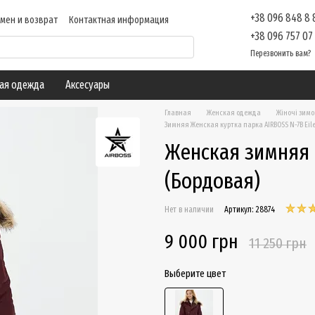
+38 096 848 8
мен и возврат
Контактная информация
ие
Отзывы о магазине
Блог
+38 096 757 07
Перезвонить вам?
ая одежда
Аксесуары
Главная
Женская одежда
Жіночі зимо
Зимняя Женская куртка парка AIRBOSS N-7B Eil
Женская зимняя п
(Бордовая)
Нет в наличии
Артикул: 28874
9 000 грн
11 250 грн
Выберите цвет