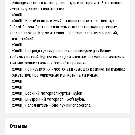
необходимости его можно развернуть или спрятать. В капюшоне
имеются утяжки с фиксаторами.
_x000D_
_x000D_ Новый используемый наполнитель куртки - био-пух
DuPont Sorona. Этот наполнитель является гиппоаллергенным,
хорошо держит форму изделия -– не сбивается, очень легкий,
влагостойкий.
_x000D_
_x000D_ На груди куртки расположены липучки для Ваших
любимых патчей. Куртка имеет два внешних кармана на молнии и
два внутренних кармана "сетки" на резинке.
_x000D_ По низу куртки имеется утягивающая резинка. На рукавах
присутствуют регулируемые манжеты на липучках.
_x000D_
_x000D_
_x000D_ Верхний материал куртки - Nylon.
_x000D_ Внутренний материал - Soft Nylon.
_x000D_ Наполнитель – био-пух DuPont Sorona.
Отзывы