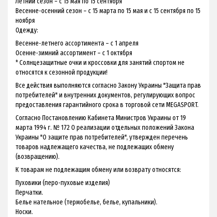
Летний сезон – с 15 мая по 15 сентября
Весенне-осенний сезон – с 15 марта по 15 мая и с 15 сентября по 15
ноября
Одежду:
Весенне-летнего ассортимента – с 1 апреля
Осенне-зимний ассортимент – с 1 октября
* Солнцезащитные очки и кроссовки для занятий спортом не
относятся к сезонной продукции!
Все действия выполняются согласно Закону Украины "Защита прав
потребителей" и внутренних документов, регулирующих вопрос
предоставления гарантийного срока в торговой сети MEGASPORT.
Согласно Постановлению Кабинета Министров Украины от 19
марта 1994 г. № 172 О реализации отдельных положений Закона
Украины "О защите прав потребителей", утвержден перечень
товаров надлежащего качества, не подлежащих обмену
(возвращению).
К товарам не подлежащим обмену или возврату относятся:
Пуховики (перо-пуховые изделия)
Перчатки.
Белье нательное (термобелье, белье, купальники).
Носки.