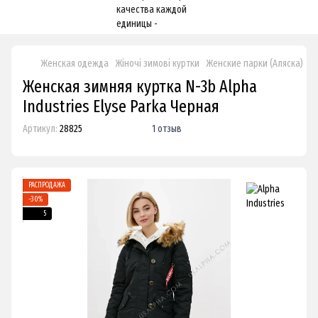
Женская одежда
Жіночі зимові куртки
Женские парки (Аляска)
Ж
Женская зимняя куртка N-3b Alpha
Industries Elyse Parka Черная
Артикул:
28825
1 отзыв
РАСПРОДАЖА
−30%
5