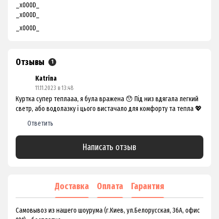
_x000D_
_x000D_
_x000D_
Отзывы
1
Katrina
11.11.2023 в 13:48
Куртка супер теплааа, я була вражена 😯 Під низ вдягала легкий
светр, або водолазку і цього вистачало для комфорту та тепла 💖
Ответить
Написать отзыв
Доставка
Оплата
Гарантия
Самовывоз из нашего шоурума (г.Киев, ул.Белорусская, 36А, офис