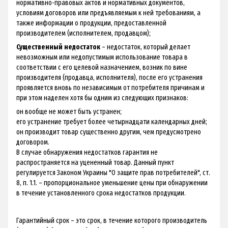
нормативно-правовых актов и нормативных документов,
условиям договоров или предъявляемым к ней требованиям, а
также информации о продукции, предоставленной
производителем (исполнителем, продавцом);
Существенный недостаток
– недостаток, который делает
невозможным или недопустимым использование товара в
соответствии с его целевой назначением, возник по вине
производителя (продавца, исполнителя), после его устранения
проявляется вновь по независимым от потребителя причинам и
при этом наделен хотя бы одним из следующих признаков:
он вообще не может быть устранен;
его устранение требует более четырнадцати календарных дней;
он производит товар существенно другим, чем предусмотрено
договором.
В случае обнаружения недостатков гарантия не
распространяется на уцененный товар. Данный пункт
регулируется Законом Украины "О защите прав потребителей", ст.
8, п. 1.1. – пропорциональное уменьшение цены при обнаружении
в течение установленного срока недостатков продукции.
Гарантийный срок – это срок, в течение которого производитель