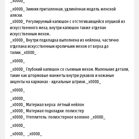
_x000D_
_x000D_ Зимняя приталенная, удлинённая модель женской
аляски.
_x000D_ Регулируемый капюшон с отстегивающейся опушкой из
искусственного меха, внутри капюшон также отделан
искусственным мехом..
_x000D_ Внутри подкладка выполнена из нейлона, частично
отделана искусственным кроличьим мехом от верха до
талии._x000D_
_x000D_
_x000D_ Глубокий капюшон со съемным мехом. Маленькие детали,
такие как штормовые манжеты внутри рукавов и кожаные
акценты на карманах - идеальные штрихи._x000D_
_x000D_
_x000D_
_x000D_ Материал верха: лётный нейлон
_x000D_ Материал подкладки: полиэстер
_x000D_ Утеплитель: полиэстерное волокно _x000D_
_x000D_
_x000D_ _x000D_