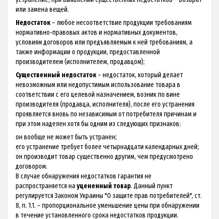
или замена вещей.
Недостаток
– любое несоответствие продукции требованиям
нормативно-правовых актов и нормативных документов,
условиям договоров или предъявляемым к ней требованиям, а
также информации о продукции, предоставленной
производителем (исполнителем, продавцом);
Существенный недостаток
– недостаток, который делает
невозможным или недопустимым использование товара в
соответствии с его целевой назначением, возник по вине
производителя (продавца, исполнителя), после его устранения
проявляется вновь по независимым от потребителя причинам и
при этом наделен хотя бы одним из следующих признаков:
он вообще не может быть устранен;
его устранение требует более четырнадцати календарных дней;
он производит товар существенно другим, чем предусмотрено
договором.
В случае обнаружения недостатков гарантия не
распространяется на
уцененный товар
. Данный пункт
регулируется Законом Украины "О защите прав потребителей", ст.
8, п. 1.1. – пропорциональное уменьшение цены при обнаружении
в течение установленного срока недостатков продукции.