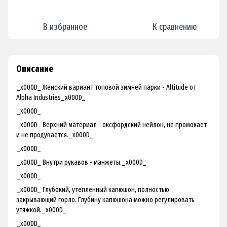
В избранное
К сравнению
Описание
_x000D_ Женский вариант топовой зимней парки - Altitude от
Alpha Industries_x000D_
_x000D_
_x000D_ Верхний материал - оксфордский нейлон, не промокает
и не продувается._x000D_
_x000D_
_x000D_ Внутри рукавов - манжеты._x000D_
_x000D_
_x000D_ Глубокий, утепленный капюшон, полностью
закрывающий горло. Глубину капюшона можно регулировать
утяжкой._x000D_
_x000D_