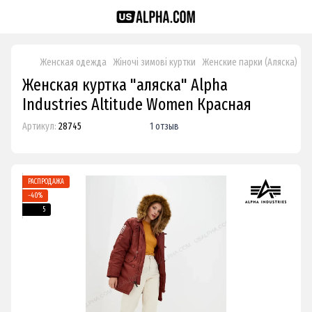
Женская одежда
Жіночі зимові куртки
Женские парки (Аляска)
Ж
Женская куртка "аляска" Alpha
Industries Altitude Women Красная
Артикул:
28745
1 отзыв
РАСПРОДАЖА
−40%
5