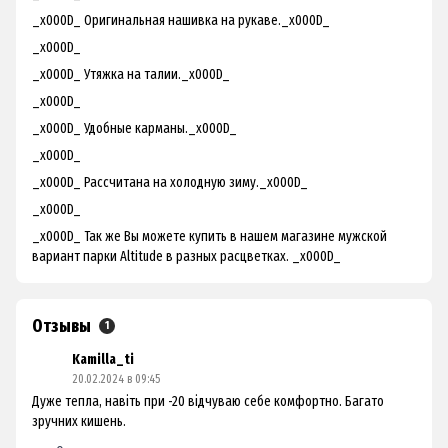
_x000D_ Оригинальная нашивка на рукаве._x000D_
_x000D_
_x000D_ Утяжка на талии._x000D_
_x000D_
_x000D_ Удобные карманы._x000D_
_x000D_
_x000D_ Рассчитана на холодную зиму._x000D_
_x000D_
_x000D_ Так же Вы можете купить в нашем магазине мужской
вариант
парки Altitude
в разных расцветках. _x000D_
Отзывы
1
Kamilla_ti
20.02.2024 в 09:45
Дуже тепла, навіть при -20 відчуваю себе комфортно. Багато
зручних кишень.