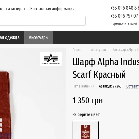
+38 096 848 8
мен и возврат
Контактная информация
ие
Отзывы о магазине
Блог
+38 096 757 07
Перезвонить вам?
ая одежда
Аксесуары
Главная
Аксесуары
Аксесуары Alpha I
Шарф Alpha Indust
Scarf Красный
Нет в наличии
Артикул: 29263
Оставит
1 350 грн
Выберите цвет