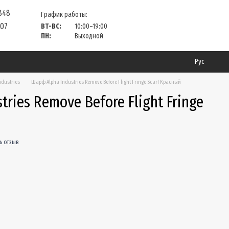
 848
График работы:
 07
ВТ-ВС:
10:00–19:00
ПН:
Выходной
Рус
ndustries
Шарф Alpha Industries Remove Before Flight Fringe Scarf Красный
ries Remove Before Flight Fringe
ь отзыв