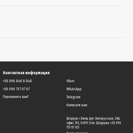
Контактная информация
+38 096 848 8 848
Viber
+38 096 757 07 07
WhatsApp
Telegram
Перезвонить вам?
Написати нам
Шоурум: г.Киев, вул. Белорусская, 36А,
офис 101, 04119 (тел. Шоурума +38 096
757 07 07)