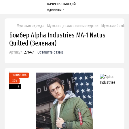
Мужская одежда
Мужские демисезонные куртки
Мужские бомбе
Бомбер Alpha Industries MA-1 Natus
Quilted (Зеленая)
Артикул:
27647
Оставить отзыв
РАСПРОДАЖА
−30%
5