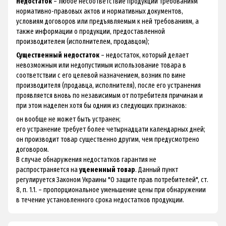
Недостаток
– любое несоответствие продукции требованиям
нормативно-правовых актов и нормативных документов,
условиям договоров или предъявляемым к ней требованиям, а
также информации о продукции, предоставленной
производителем (исполнителем, продавцом);
Существенный недостаток
– недостаток, который делает
невозможным или недопустимым использование товара в
соответствии с его целевой назначением, возник по вине
производителя (продавца, исполнителя), после его устранения
проявляется вновь по независимым от потребителя причинам и
при этом наделен хотя бы одним из следующих признаков:
он вообще не может быть устранен;
его устранение требует более четырнадцати календарных дней;
он производит товар существенно другим, чем предусмотрено
договором.
В случае обнаружения недостатков гарантия не
распространяется на
уцененный товар
. Данный пункт
регулируется Законом Украины "О защите прав потребителей", ст.
8, п. 1.1. – пропорциональное уменьшение цены при обнаружении
в течение установленного срока недостатков продукции.