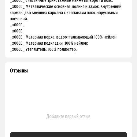
_x000D_ Эластичные трикотажные манжеты, ворот и пояс.
_x000D_ Металлические основная молния и замок, внутренний
карман, два внешних кармана с клапанами плюс нарукавный
плечевой.
_x000D_
_x000D_
_x000D_ Материал верха: водоотталкивающий 100% нейлон;
_x000D_ Материал подкладки: 100% нейлон;
_x000D_ Утеплитель: 100% полиэстер.
Отзывы
Добавьте первый отзыв