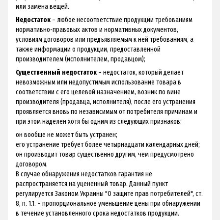
или замена вещей.
Недостаток
– любое несоответствие продукции требованиям
нормативно-правовых актов и нормативных документов,
условиям договоров или предъявляемым к ней требованиям, а
также информации о продукции, предоставленной
производителем (исполнителем, продавцом);
Существенный недостаток
– недостаток, который делает
невозможным или недопустимым использование товара в
соответствии с его целевой назначением, возник по вине
производителя (продавца, исполнителя), после его устранения
проявляется вновь по независимым от потребителя причинам и
при этом наделен хотя бы одним из следующих признаков:
он вообще не может быть устранен;
его устранение требует более четырнадцати календарных дней;
он производит товар существенно другим, чем предусмотрено
договором.
В случае обнаружения недостатков гарантия не
распространяется на уцененный товар. Данный пункт
регулируется Законом Украины "О защите прав потребителей", ст.
8, п. 1.1. – пропорциональное уменьшение цены при обнаружении
в течение установленного срока недостатков продукции.