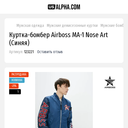
Мужская одежда
Мужские демисезонные куртки
Мужские бомбе
Куртка-бомбер Airboss MA-1 Nose Art
(Синяя)
Артикул:
123221
Оставить отзыв
РАСПРОДАЖА
НОВИНКА
−25%
5