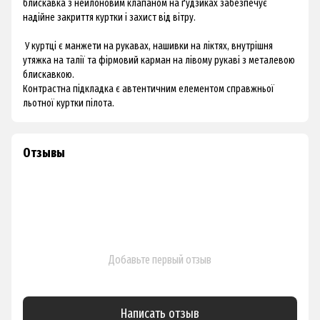
блискавка з нейлоновим клапаном на ґудзиках забезпечує
надійне закриття куртки і захист від вітру.
У куртці є манжети на рукавах, нашивки на ліктях, внутрішня
утяжка на талії та фірмовий карман на лівому рукаві з металевою
блискавкою.
Контрастна підкладка є автентичним елементом справжньої
льотної куртки пілота.
Отзывы
Добавьте первый отзыв
Написать отзыв