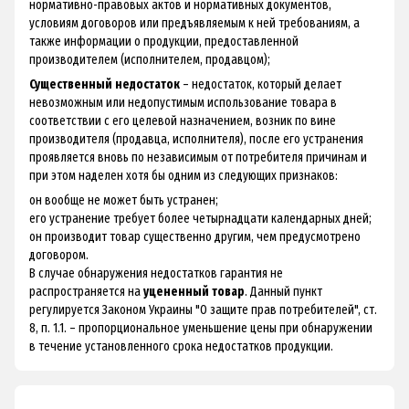
нормативно-правовых актов и нормативных документов,
условиям договоров или предъявляемым к ней требованиям, а
также информации о продукции, предоставленной
производителем (исполнителем, продавцом);
Существенный недостаток
– недостаток, который делает
невозможным или недопустимым использование товара в
соответствии с его целевой назначением, возник по вине
производителя (продавца, исполнителя), после его устранения
проявляется вновь по независимым от потребителя причинам и
при этом наделен хотя бы одним из следующих признаков:
он вообще не может быть устранен;
его устранение требует более четырнадцати календарных дней;
он производит товар существенно другим, чем предусмотрено
договором.
В случае обнаружения недостатков гарантия не
распространяется на
уцененный товар
. Данный пункт
регулируется Законом Украины "О защите прав потребителей", ст.
8, п. 1.1. – пропорциональное уменьшение цены при обнаружении
в течение установленного срока недостатков продукции.