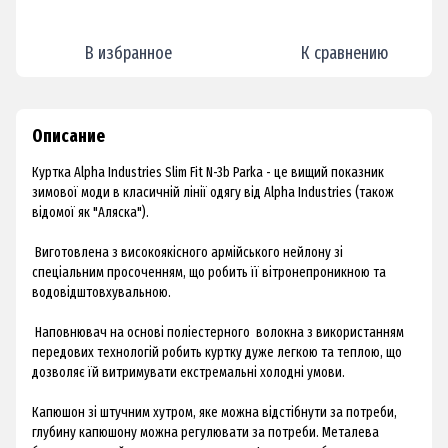
В избранное
К сравнению
Описание
Куртка Alpha Industries Slim Fit N-3b Parka - це вищий показник
зимової моди в класичній лінії одягу від Alpha Industries (також
відомої як "Аляска").
Виготовлена з високоякісного армійського нейлону зі
спеціальним просоченням, що робить її вітронепроникною та
водовідштовхувальною.
Наповнювач на основі поліестерного волокна з використанням
передових технологій робить куртку дуже легкою та теплою, що
дозволяє їй витримувати екстремальні холодні умови.
Капюшон зі штучним хутром, яке можна відстібнути за потреби,
глубину капюшону можна регулювати за потреби. Металева