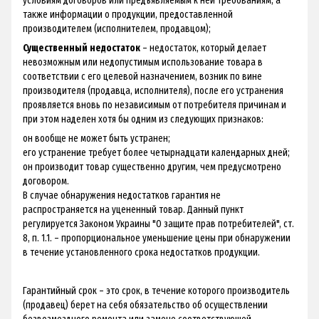
условиям договоров или предъявляемым к ней требованиям, а
также информации о продукции, предоставленной
производителем (исполнителем, продавцом);
Существенный недостаток
– недостаток, который делает
невозможным или недопустимым использование товара в
соответствии с его целевой назначением, возник по вине
производителя (продавца, исполнителя), после его устранения
проявляется вновь по независимым от потребителя причинам и
при этом наделен хотя бы одним из следующих признаков:
он вообще не может быть устранен;
его устранение требует более четырнадцати календарных дней;
он производит товар существенно другим, чем предусмотрено
договором.
В случае обнаружения недостатков гарантия не
распространяется на уцененный товар. Данный пункт
регулируется Законом Украины "О защите прав потребителей", ст.
8, п. 1.1. – пропорциональное уменьшение цены при обнаружении
в течение установленного срока недостатков продукции.
Гарантийный срок – это срок, в течение которого производитель
(продавец) берет на себя обязательство об осуществлении