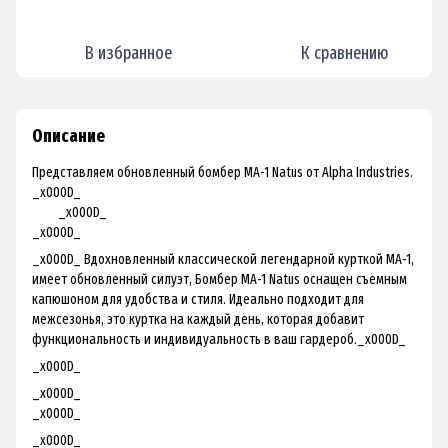
В избранное
К сравнению
Описание
Представляем обновленный бомбер MA-1 Natus от Alpha Industries.
_x000D_
_x000D_
_x000D_
_x000D_ Вдохновленный классической легендарной курткой MA-1,
имеет обновленный силуэт, Бомбер МА-1 Natus оснащен съемным
капюшоном для удобства и стиля. Идеально подходит для
межсезонья, это куртка на каждый день, которая добавит
функциональность и индивидуальность в ваш гардероб._x000D_
_x000D_
_x000D_
_x000D_
_x000D_