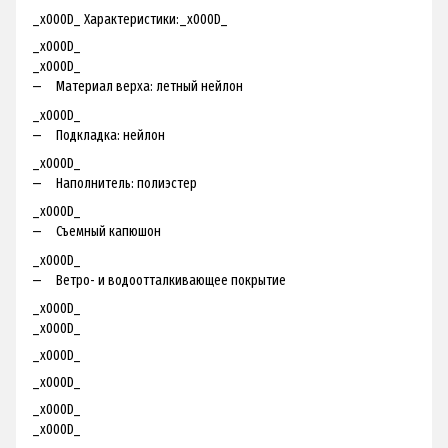
_x000D_ Характеристики:_x000D_
_x000D_
_x000D_
Материал верха: летный нейлон
_x000D_
Подкладка: нейлон
_x000D_
Наполнитель: полиэстер
_x000D_
Съемный капюшон
_x000D_
Ветро- и водоотталкивающее покрытие
_x000D_
_x000D_
_x000D_
_x000D_
_x000D_
_x000D_