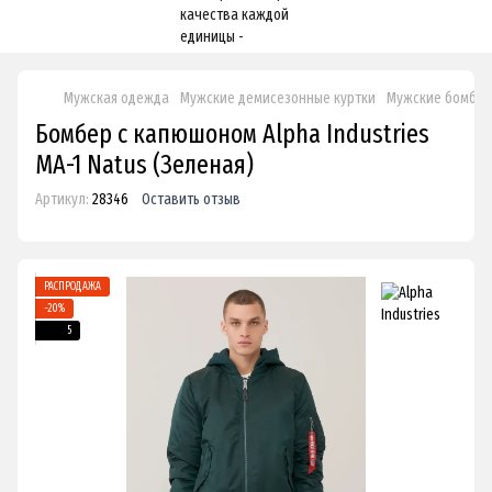
Мужская одежда
Мужские демисезонные куртки
Мужские бомбе
Бомбер с капюшоном Alpha Industries
MA-1 Natus (Зеленая)
Артикул:
28346
Оставить отзыв
РАСПРОДАЖА
−20%
5