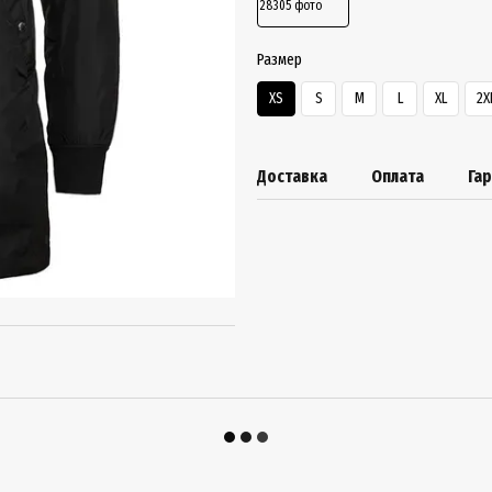
Размер
XS
S
M
L
XL
2X
Доставка
Оплата
Га