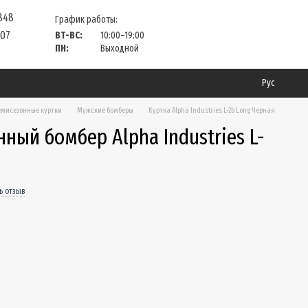
 848
График работы:
 07
ВТ-ВС:
10:00–19:00
ПН:
Выходной
Рус
мисезонные куртки
Мужские бомберы
Куртка Alpha Industries L-2b Long Черная
ный бомбер Alpha Industries L-
ь отзыв