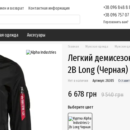
+38 096 848 8
мен и возврат
Контактная информация
ие
Отзывы о магазине
Блог
+38 096 757 07
Перезвонить вам?
ая одежда
Аксесуары
Главная
Мужская одежда
Мужские де
Легкий демисезон
2B Long (Черная)
Нет в наличии
Артикул: 28305
Оставит
6 678 грн
9 540 грн
Выберите цвет