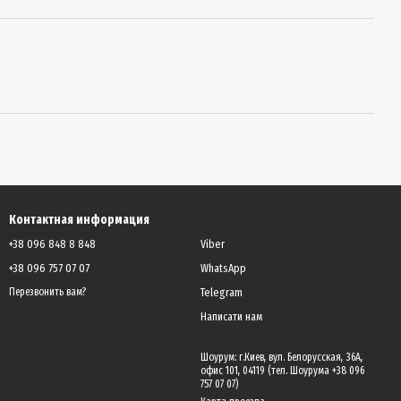
Контактная информация
+38 096 848 8 848
Viber
+38 096 757 07 07
WhatsApp
Telegram
Перезвонить вам?
Написати нам
Шоурум: г.Киев, вул. Белорусская, 36А,
офис 101, 04119 (тел. Шоурума +38 096
757 07 07)