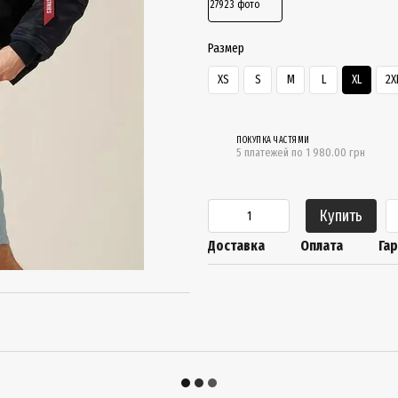
Размер
XS
S
M
L
XL
2X
ПОКУПКА ЧАСТЯМИ
5 платежей по 1 980.00 грн
Купить
Доставка
Оплата
Га