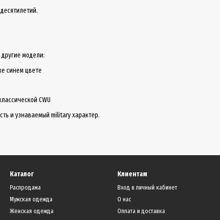
 десятилетий.
 другие модели:
же синем цвете
классической CWU
ь и узнаваемый military характер.
Каталог
Клиентам
Распродажа
Вход в личный кабинет
Мужская одежда
О нас
Женская одежда
Оплата и доставка