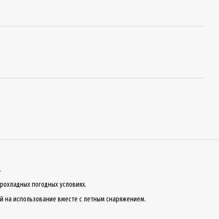
.
прохладных погодных условиях.
ый на использование вместе с летным снаряжением.