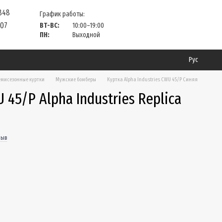
 848
График работы:
 07
ВТ-ВС:
10:00–19:00
ПН:
Выходной
Рус
мисезонные куртки
Мужские бомберы
Куртка Alpha Industries CWU 45/P Синяя
 45/P Alpha Industries Replica
зыв