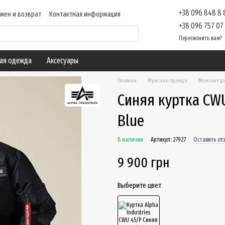
+38 096 848 8
мен и возврат
Контактная информация
ие
Отзывы о магазине
Блог
+38 096 757 07
Перезвонить вам?
ая одежда
Аксесуары
Главная
Мужская одежда
Мужские де
Синяя куртка CWU
Blue
В наличии
Артикул: 27927
Оставить от
9 900 грн
Выберите цвет