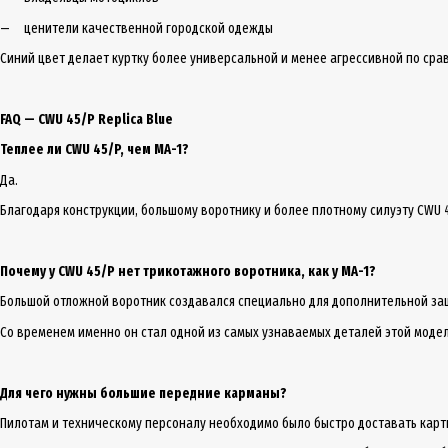
ценители качественной городской одежды
Синий цвет делает куртку более универсальной и менее агрессивной по ср
FAQ — CWU 45/P Replica Blue
Теплее ли CWU 45/P, чем MA-1?
Да.
Благодаря конструкции, большому воротнику и более плотному силуэту CWU 
Почему у CWU 45/P нет трикотажного воротника, как у MA-1?
Большой отложной воротник создавался специально для дополнительной защ
Со временем именно он стал одной из самых узнаваемых деталей этой модел
Для чего нужны большие передние карманы?
Пилотам и техническому персоналу необходимо было быстро доставать карты