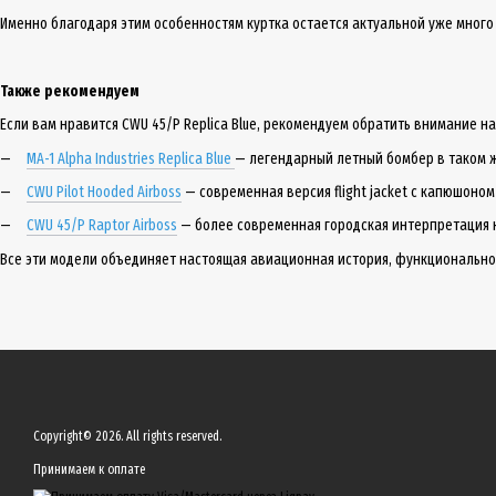
Именно благодаря этим особенностям куртка остается актуальной уже много
Также рекомендуем
Если вам нравится CWU 45/P Replica Blue, рекомендуем обратить внимание на
MA-1 Alpha Industries Replica Blue
— легендарный летный бомбер в таком 
CWU Pilot Hooded Airboss
— современная версия flight jacket с капюшоном
CWU 45/P Raptor Airboss
— более современная городская интерпретация 
Все эти модели объединяет настоящая авиационная история, функциональност
Copyright© 2026. All rights reserved.
Принимаем к оплате