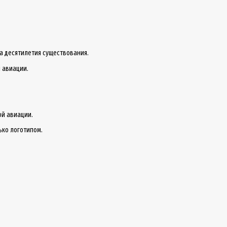
за десятилетия существования.
 авиации.
ой авиации.
ько логотипом.