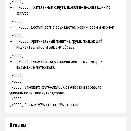
_x000D_
_x000D_Приталенный силуэт, идеально подошедший по
фигуре.
_x000D_
_x000D_Доступность в двух цветах: коричневом и черном.
_x000D_
_x000D_Оригинальный принт на груди, придающий
индивидуальности вашему образу.
_x000D_
_x000D_Высокая воздухопроницаемость и быстрое
высыхание материала.
_x000D_
_x000D_
_x000D_ Закажите футболку USA от Airboss и добавьте
уникальности своему гардеробу.
_x000D_
_x000D_ Состав: 97% хлопок, 3% эластан.
Отзывы