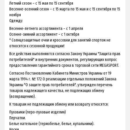
Летний сезон – с 15 мая по 15 сентября
Весенне-осенний сезон – с 15 марта по 15 мая и с 15 сентября по 15
ноября
Одежду:
Весенне-летнего ассортимента – с 1 апреля
Осенне-зимний ассортимент – с 1 октября
* Солнцезащитные очки и кроссовки для занятий спортом не
относятся к сезонной продукции!
Все действия выполняются согласно Закону Украины "Защита прав
потребителей" и внутренних документов, регулирующих вопрос
предоставления гарантийного срока в торговой сети MEGASPORT.
Согласно Постановлению Кабинета Министров Украины от 19
марта 1994 г. № 172 О реализации отдельных положений Закона
Украины "О защите прав потребителей", утвержден перечень
товаров надлежащего качества, не подлежащих обмену
(возвращению).
К товарам не подлежащим обмену или возврату относятся:
Пуховики (перо-пуховые изделия)
Перчатки.
Белье нательное (термобелье, белье, купальники).
Носки.