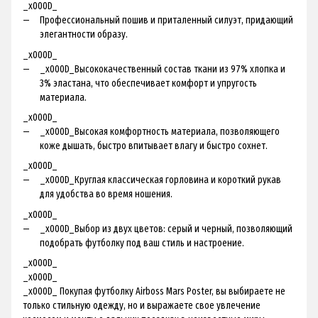
_x000D_
Профессиональный пошив и приталенный силуэт, придающий
элегантности образу.
_x000D_
_x000D_Высококачественный состав ткани из 97% хлопка и
3% эластана, что обеспечивает комфорт и упругость
материала.
_x000D_
_x000D_Высокая комфортность материала, позволяющего
коже дышать, быстро впитывает влагу и быстро сохнет.
_x000D_
_x000D_Круглая классическая горловина и короткий рукав
для удобства во время ношения.
_x000D_
_x000D_Выбор из двух цветов: серый и черный, позволяющий
подобрать футболку под ваш стиль и настроение.
_x000D_
_x000D_
_x000D_ Покупая футболку Airboss Mars Poster, вы выбираете не
только стильную одежду, но и выражаете свое увлечение