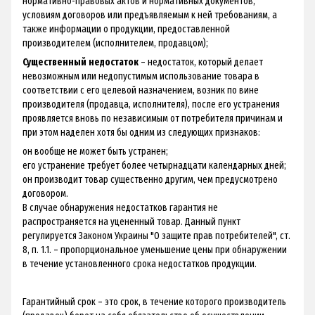
нормативно-правовых актов и нормативных документов,
условиям договоров или предъявляемым к ней требованиям, а
также информации о продукции, предоставленной
производителем (исполнителем, продавцом);
Существенный недостаток
– недостаток, который делает
невозможным или недопустимым использование товара в
соответствии с его целевой назначением, возник по вине
производителя (продавца, исполнителя), после его устранения
проявляется вновь по независимым от потребителя причинам и
при этом наделен хотя бы одним из следующих признаков:
он вообще не может быть устранен;
его устранение требует более четырнадцати календарных дней;
он производит товар существенно другим, чем предусмотрено
договором.
В случае обнаружения недостатков гарантия не
распространяется на уцененный товар. Данный пункт
регулируется Законом Украины "О защите прав потребителей", ст.
8, п. 1.1. – пропорциональное уменьшение цены при обнаружении
в течение установленного срока недостатков продукции.
Гарантийный срок – это срок, в течение которого производитель