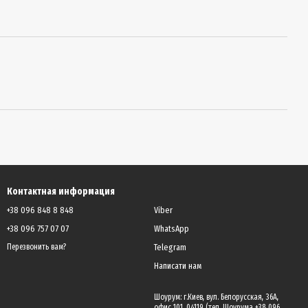
Контактная информация
+38 096 848 8 848
Viber
+38 096 757 07 07
WhatsApp
Telegram
Перезвонить вам?
Написати нам
Шоурум: г.Киев, вул. Белорусская, 36А,
офис 101, 04119 (тел. Шоурума +38 096