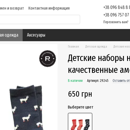
+38 096 848 8
мен и возврат
Контактная информация
ие
Отзывы о магазине
Блог
+38 096 757 07
Перезвонить вам?
ая одежда
Аксесуары
Главная
Детская одежда
Детские нос
Детские наборы н
качественные ам
В наличии
Артикул: 29245
Оставить о
650 грн
Выберите цвет