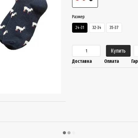
Размер
24-31
32-34
35-37
Купить
Доставка
Оплата
Га