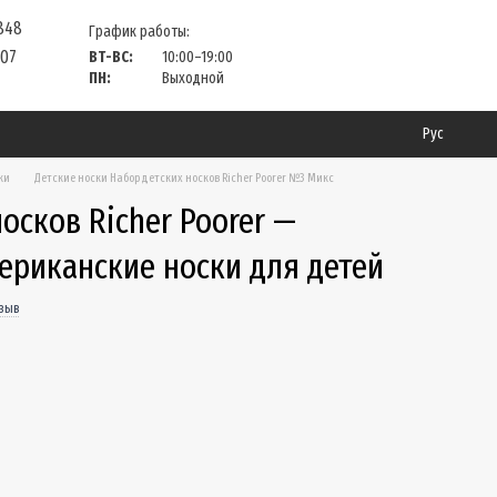
 848
График работы:
 07
ВТ-ВС:
10:00–19:00
ПН:
Выходной
Рус
ки
Детские носки Набор детских носков Richer Poorer №3 Микс
осков Richer Poorer —
ериканские носки для детей
тзыв