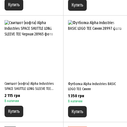
Купить
Купить
Свитшот (кофта) Alpha Industries
Футболка Alpha Industries BASIC
SPACE SHUTTLE LONG SLEEVE TEE
LOGO TEE Синяя
Черная
2 115 грн
1 350 грн
В наличии
В наличии
Купить
Купить