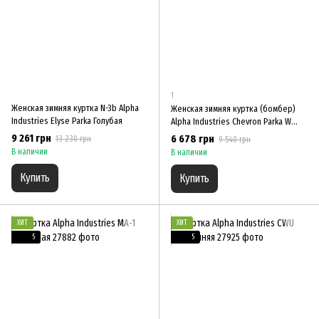
1
Женская зимняя куртка N-3b Alpha
Женская зимняя куртка (бомбер)
Industries Elyse Parka Голубая
Alpha Industries Chevron Parka W
Черная
9 261 грн
6 678 грн
13 230 грн
9 540 грн
В наличии
В наличии
Купить
Купить
ХИТ
ХИТ
5
5