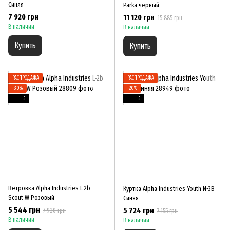
Синяя
Parka черный
7 920 грн
11 120 грн
15 885 грн
В наличии
В наличии
Купить
Купить
РАСПРОДАЖА
РАСПРОДАЖА
−30%
−20%
5
5
Ветровка Alpha Industries L-2b
Куртка Alpha Industries Youth N-3B
Scout W Розовый
Синяя
5 544 грн
5 724 грн
7 920 грн
7 155 грн
В наличии
В наличии