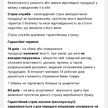
безоплатного ремонту або заміни відповідної продукції у
зв’язку з введенням її в обіг.
Строк служби
- календарний строк використання
продукції за призначенням, протягом якого виробник
гарантує її безпеку та несе відповідальність за істотні
недоліки, що виникли з його вини.
Строк служби дорівнює гарантійному строку.
Гарантійні терміни
:
14 днів
– на обмін або повернення
продукції
належної
якості, при умові, що речі
не
використовувались
і зберегли свій товарний вигляд,
споживчі властивості, цінники, ярлики, а також
розрахунковий документ, виданий споживачеві разом з
продукцією. В інтернет-магазині 14 робочих днів
рахуються з моменту отримання Вами товару
* Обміну не підлягають білизна та шкарпетки
60 днів
– на весь асортимент верхнього одягу при
виявленні протягом даного строку виробничого браку.
Гарантійний строк носіння (експлуатації)
нараховується з дня передачі кінцевому споживачу чи