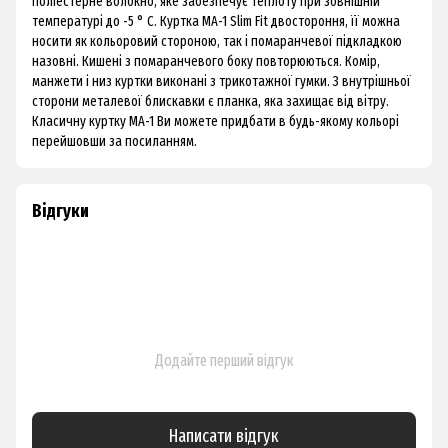
поліестерне волокно, яке забезпечує теплоту при зовнішній
температурі до -5 ° С. Куртка МА-1 Slim Fit двостороння, її можна
носити як кольоровий стороною, так і помаранчевої підкладкою
назовні. Кишені з помаранчевого боку повторюються. Комір,
манжети і низ куртки виконані з трикотажної гумки. З внутрішньої
сторони металевої блискавки є планка, яка захищає від вітру.
Класичну куртку МА-1 Ви можете придбати в будь-якому кольорі
перейшовши за посиланням.
Відгуки
Додайте перший відгук
Написати відгук