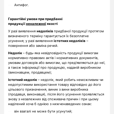
Антифог.
Гарантійні умови при придбанні
продукції
неналежної
якості
У разі виявлення
недоліків
придбаної продукції протягом
визначеного терміну гарантується їх безоплатне
усунення; у разі виявлення
істотних недоліків
–
повернення або заміна речей.
Недолік
– будь-яка невідповідність продукції вимогам
нормативно-правових актів і нормативних документів,
умовам договорів або вимогам, що пред’являються до неї,
а також інформації про продукцію, наданій виробником
(виконавцем, продавцем);
Істотний недолік
– недолік, який робить неможливим чи
недопустимим використання товару відповідно до його
цільового призначення, виник з вини виробника
(продавця, виконавця), після його усунення проявляється
знову з незалежних від споживача причин і при цьому
наділений хоча б однією з нижченаведених ознак:
він взагалі не може бути усунутий;