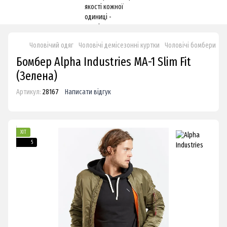
Чоловічий одяг
Чоловічі демісезонні куртки
Чоловічі бомбери
Ку
Бомбер Alpha Industries MA-1 Slim Fit
(Зелена)
Артикул:
28167
Написати відгук
ХІТ
5