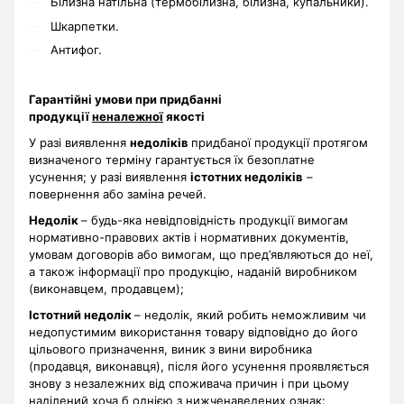
Білизна натільна (термобілизна, білизна, купальники).
Шкарпетки.
Антифог.
Гарантійні умови при придбанні
продукції
неналежної
якості
У разі виявлення
недоліків
придбаної продукції протягом
визначеного терміну гарантується їх безоплатне
усунення; у разі виявлення
істотних недоліків
–
повернення або заміна речей.
Недолік
– будь-яка невідповідність продукції вимогам
нормативно-правових актів і нормативних документів,
умовам договорів або вимогам, що пред’являються до неї,
а також інформації про продукцію, наданій виробником
(виконавцем, продавцем);
Істотний недолік
– недолік, який робить неможливим чи
недопустимим використання товару відповідно до його
цільового призначення, виник з вини виробника
(продавця, виконавця), після його усунення проявляється
знову з незалежних від споживача причин і при цьому
наділений хоча б однією з нижченаведених ознак: