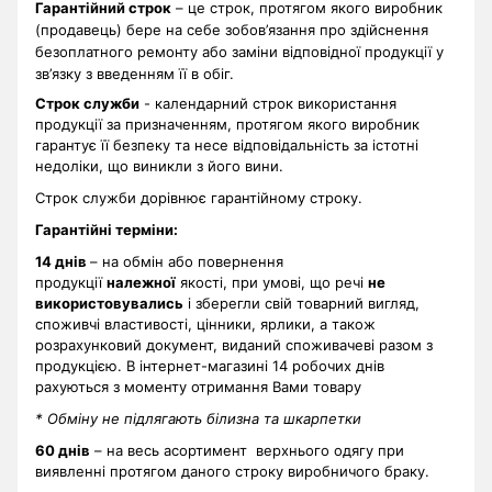
Гарантійний строк
– це строк, протягом якого виробник
(продавець) бере на себе зобов’язання про здійснення
безоплатного ремонту або заміни відповідної продукції у
зв’язку з введенням її в обіг.
Строк служби
- календарний строк використання
продукції за призначенням, протягом якого виробник
гарантує її безпеку та несе відповідальність за істотні
недоліки, що виникли з його вини.
Строк служби дорівнює гарантійному строку.
Гарантійні терміни
:
14 днів
– на обмін або повернення
продукції
належної
якості, при умові, що речі
не
використовувались
і зберегли свій товарний вигляд,
споживчі властивості, цінники, ярлики, а також
розрахунковий документ, виданий споживачеві разом з
продукцією. В інтернет-магазині 14 робочих днів
рахуються з моменту отримання Вами товару
* Обміну не підлягають білизна та шкарпетки
60 днів
– на весь асортимент верхнього одягу при
виявленні протягом даного строку виробничого браку.