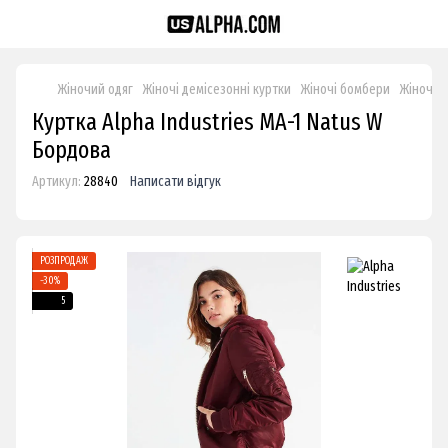
Жіночий одяг
Жіночі демісезонні куртки
Жіночі бомбери
Жіночі б
Куртка Alpha Industries MA-1 Natus W
Бордова
Артикул:
28840
Написати відгук
РОЗПРОДАЖ
−30%
5