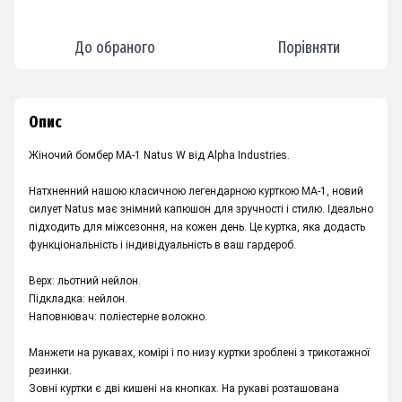
До обраного
Порівняти
Опис
Жіночий бомбер MA-1 Natus W від Alpha Industries.
Натхненний нашою класичною легендарною курткою MA-1, новий
силует Natus має знімний капюшон для зручності і стилю. Ідеально
підходить для міжсезоння, на кожен день. Це куртка, яка додасть
функціональність і індивідуальність в ваш гардероб.
Верх: льотний нейлон.
Підкладка: нейлон.
Наповнювач: поліестерне волокно.
Манжети на рукавах, комірі і по низу куртки зроблені з трикотажної
резинки.
Зовні куртки є дві кишені на кнопках. На рукаві розташована