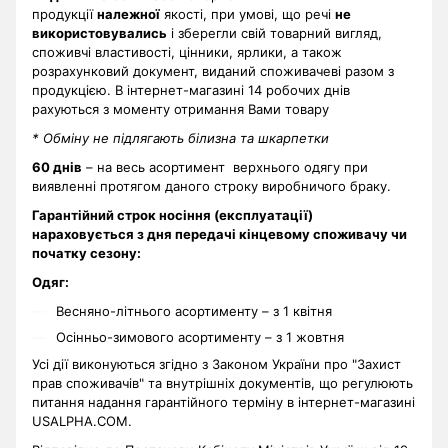
продукції
належної
якості, при умові, що речі
не
використовувались
і зберегли свій товарний вигляд,
споживчі властивості, цінники, ярлики, а також
розрахунковий документ, виданий споживачеві разом з
продукцією. В інтернет-магазині 14 робочих днів
рахуються з моменту отримання Вами товару
* Обміну не підлягають білизна та шкарпетки
60 днів
– на весь асортимент верхнього одягу при
виявленні протягом даного строку виробничого браку.
Гарантійний строк носіння (експлуатації)
нараховується з дня передачі кінцевому споживачу чи
початку сезону:
Одяг:
Весняно-літнього асортименту – з 1 квітня
Осінньо-зимового асортименту – з 1 жовтня
Усі дії виконуються згідно з Законом України про "Захист
прав споживачів" та внутрішніх документів, що регулюють
питання надання гарантійного терміну в інтернет-магазині
USALPHA.COM.