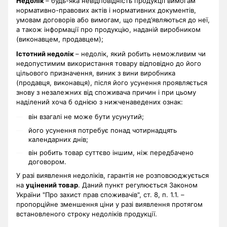
Недолік
– будь-яка невідповідність продукції вимогам
нормативно-правових актів і нормативних документів,
умовам договорів або вимогам, що пред’являються до неї,
а також інформації про продукцію, наданій виробником
(виконавцем, продавцем);
Істотний недолік
– недолік, який робить неможливим чи
недопустимим використання товару відповідно до його
цільового призначення, виник з вини виробника
(продавця, виконавця), після його усунення проявляється
знову з незалежних від споживача причин і при цьому
наділений хоча б однією з нижченаведених ознак:
він взагалі не може бути усунутий;
його усунення потребує понад чотирнадцять
календарних днів;
він робить товар суттєво іншим, ніж передбачено
договором.
У разі виявлення недоліків, гарантія не розповсюджується
на
уцінений товар
. Даний пункт регулюється Законом
України "Про захист прав споживачів", ст. 8, п. 1.1. –
пропорційне зменшення ціни у разі виявлення протягом
встановленого строку недоліків продукції.
.