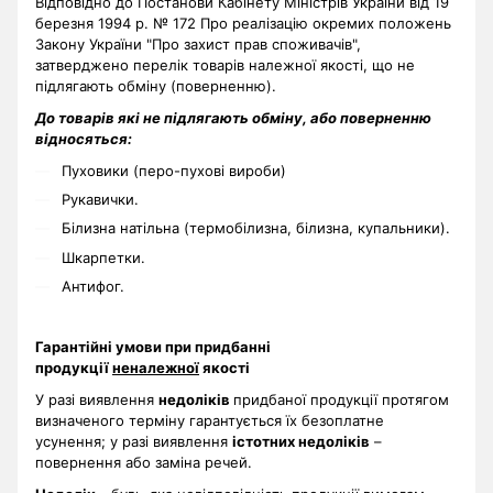
Відповідно до Постанови Кабінету Міністрів України від 19
березня 1994 р. № 172 Про реалізацію окремих положень
Закону України "Про захист прав споживачів",
затверджено перелік товарів належної якості, що не
підлягають обміну (поверненню).
До товарів які не підлягають обміну, або поверненню
відносяться:
Пуховики (перо-пухові вироби)
Рукавички.
Білизна натільна (термобілизна, білизна, купальники).
Шкарпетки.
Антифог.
Гарантійні умови при придбанні
продукції
неналежної
якості
У разі виявлення
недоліків
придбаної продукції протягом
визначеного терміну гарантується їх безоплатне
усунення; у разі виявлення
істотних недоліків
–
повернення або заміна речей.