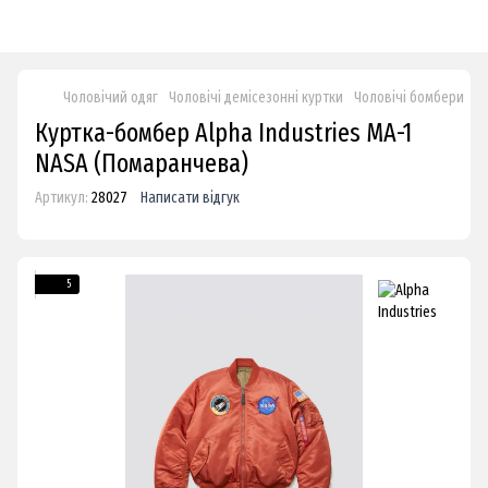
Чоловічий одяг
Чоловічі демісезонні куртки
Чоловічі бомбери
Ку
Куртка-бомбер Alpha Industries MA-1
NASA (Помаранчева)
Артикул:
28027
Написати відгук
5