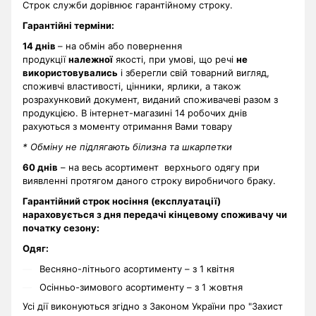
Строк служби дорівнює гарантійному строку.
Гарантійні терміни
:
14 днів
– на обмін або повернення
продукції
належної
якості, при умові, що речі
не
використовувались
і зберегли свій товарний вигляд,
споживчі властивості, цінники, ярлики, а також
розрахунковий документ, виданий споживачеві разом з
продукцією. В інтернет-магазині 14 робочих днів
рахуються з моменту отримання Вами товару
* Обміну не підлягають білизна та шкарпетки
60 днів
– на весь асортимент верхнього одягу при
виявленні протягом даного строку виробничого браку.
Гарантійний строк носіння (експлуатації)
нараховується з дня передачі кінцевому споживачу чи
початку сезону:
Одяг:
Весняно-літнього асортименту – з 1 квітня
Осінньо-зимового асортименту – з 1 жовтня
Усі дії виконуються згідно з Законом України про "Захист