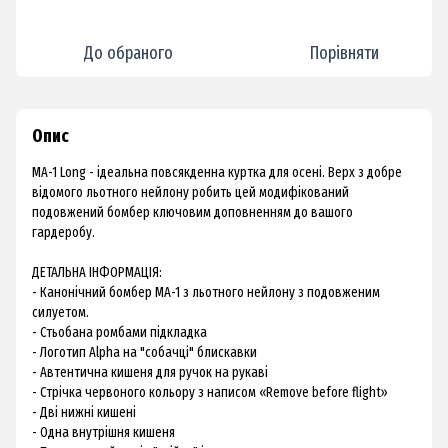
До обраного
Порівняти
Опис
MA-1 Long - ідеальна повсякденна куртка для осені. Верх з добре
відомого льотного нейлону робить цей модифікований
подовжений бомбер ключовим доповненням до вашого
гардеробу.
ДЕТАЛЬНА ІНФОРМАЦІЯ:
- Канонічний бомбер МА-1 з льотного нейлону з подовженим
силуетом.
- Стьобана ромбами підкладка
- Логотип Alpha на "собачці" блискавки
- Автентична кишеня для ручок на рукаві
- Стрічка червоного кольору з написом «Remove before flight»
- Дві нижні кишені
- Одна внутрішня кишеня