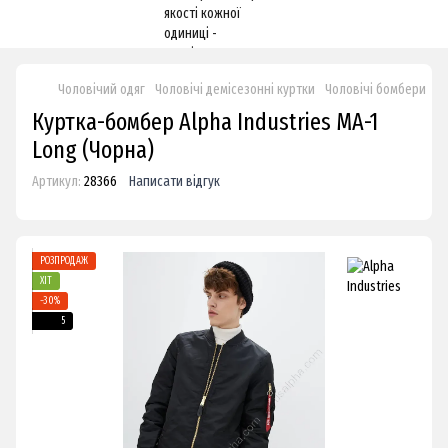
Чоловічий одяг
Чоловічі демісезонні куртки
Чоловічі бомбери
Ку
Куртка-бомбер Alpha Industries MA-1
Long (Чорна)
Артикул:
28366
Написати відгук
РОЗПРОДАЖ
ХІТ
−30%
5