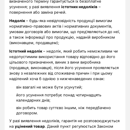
визначеного терміну гарантується їх безоплатне
усунення; у разі виявлення
істотних недоліків
–
повернення або заміна речей.
Недолік
– будь-яка невідповідність продукції вимогам
нормативно-правових актів і нормативних документів,
умовам договорів або вимогам, що пред’являються до неї,
а також інформації про продукцію, наданій виробником
(виконавцем, продавцем);
Істотний недолік
– недолік, який робить неможливим чи
недопустимим використання товару відповідно до його
цільового призначення, виник з вини виробника
(продавця, виконавця), після його усунення проявляється
знову з незалежних від споживача причин і при цьому
наділений хоча б однією з нижченаведених ознак:
він взагалі не може бути усунутий;
його усунення потребує понад чотирнадцять
календарних днів;
він робить товар суттєво іншим, ніж передбачено
договором.
У разі виявлення недоліків, гарантія не розповсюджується
на
уцінений товар
. Даний пункт регулюється Законом