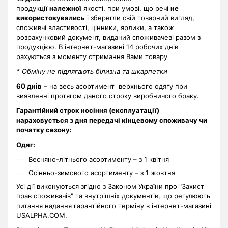
продукції
належної
якості, при умові, що речі
не
використовувались
і зберегли свій товарний вигляд,
споживчі властивості, цінники, ярлики, а також
розрахунковий документ, виданий споживачеві разом з
продукцією. В інтернет-магазині 14 робочих днів
рахуються з моменту отримання Вами товару
* Обміну не підлягають білизна та шкарпетки
60 днів
– на весь асортимент верхнього одягу при
виявленні протягом даного строку виробничого браку.
Гарантійний строк носіння (експлуатації)
нараховується з дня передачі кінцевому споживачу чи
початку сезону:
Одяг:
Весняно-літнього асортименту – з 1 квітня
Осінньо-зимового асортименту – з 1 жовтня
Усі дії виконуються згідно з Законом України про "Захист
прав споживачів" та внутрішніх документів, що регулюють
питання надання гарантійного терміну в інтернет-магазині
USALPHA.COM.