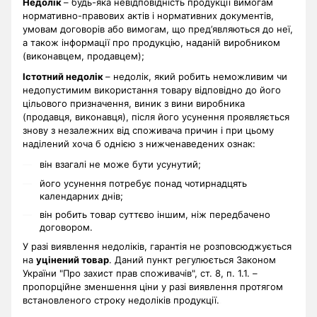
Недолік
– будь-яка невідповідність продукції вимогам
нормативно-правових актів і нормативних документів,
умовам договорів або вимогам, що пред’являються до неї,
а також інформації про продукцію, наданій виробником
(виконавцем, продавцем);
Істотний недолік
– недолік, який робить неможливим чи
недопустимим використання товару відповідно до його
цільового призначення, виник з вини виробника
(продавця, виконавця), після його усунення проявляється
знову з незалежних від споживача причин і при цьому
наділений хоча б однією з нижченаведених ознак:
він взагалі не може бути усунутий;
його усунення потребує понад чотирнадцять
календарних днів;
він робить товар суттєво іншим, ніж передбачено
договором.
У разі виявлення недоліків, гарантія не розповсюджується
на
уцінений товар
. Даний пункт регулюється Законом
України "Про захист прав споживачів", ст. 8, п. 1.1. –
пропорційне зменшення ціни у разі виявлення протягом
встановленого строку недоліків продукції.
.