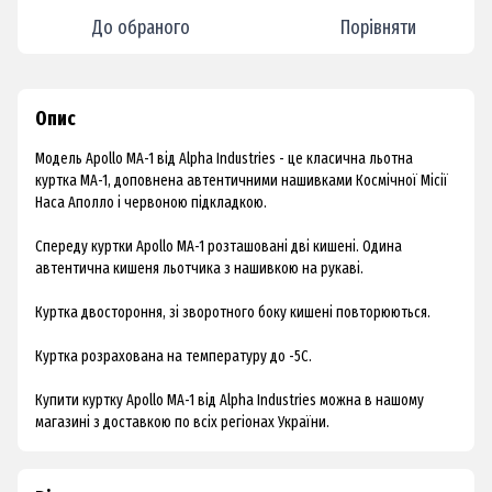
До обраного
Порівняти
Опис
Модель Apollo MA-1 від Alpha Industries - це класична льотна
куртка МА-1, доповнена автентичними нашивками Космічної Місії
Наса Аполло і червоною підкладкою.
Спереду куртки Apollo MA-1 розташовані дві кишені. Одина
автентична кишеня льотчика з нашивкою на рукаві.
Куртка двостороння, зі зворотного боку кишені повторюються.
Куртка розрахована на температуру до -5С.
Купити куртку Apollo MA-1 від Alpha Industries можна в нашому
магазині з доставкою по всіх регіонах України.