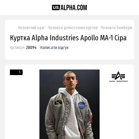
Чоловічий одяг
Чоловічі демісезонні куртки
Чоловічі бомбери
Ку
Куртка Alpha Industries Apollo MA-1 Сіра
Артикул:
28094
Написати відгук
5