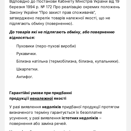
Відповідно до Постанови Кабінету Міністрів України від 19
березня 1994 р. № 172 Про реалізацію окремих положень
Закону України "Про захист прав споживачів",
затверджено перелік товарів належної якості, що не
підлягають обміну (поверненню).
До товарів які не підлягають обміну, або поверненню
відносяться:
Пуховики (перо-пухові вироби)
Рукавички.
Білизна натільна (термобілизна, білизна, купальники).
Шкарпетки.
Антифог.
Гарантійні умови при придбанні
продукції
неналежної
якості
У разі виявлення
недоліків
придбаної продукції протягом
визначеного терміну гарантується їх безоплатне
усунення; у разі виявлення
істотних недоліків
–
повернення або заміна речей.