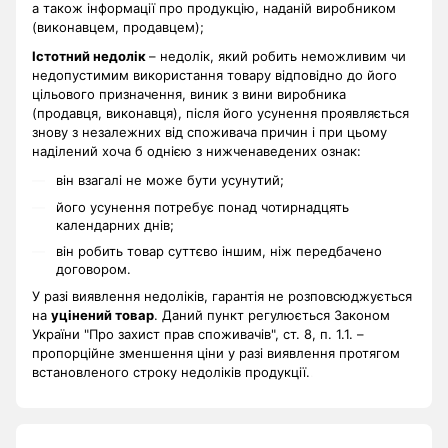
а також інформації про продукцію, наданій виробником
(виконавцем, продавцем);
Істотний недолік
– недолік, який робить неможливим чи
недопустимим використання товару відповідно до його
цільового призначення, виник з вини виробника
(продавця, виконавця), після його усунення проявляється
знову з незалежних від споживача причин і при цьому
наділений хоча б однією з нижченаведених ознак:
він взагалі не може бути усунутий;
його усунення потребує понад чотирнадцять
календарних днів;
він робить товар суттєво іншим, ніж передбачено
договором.
У разі виявлення недоліків, гарантія не розповсюджується
на
уцінений товар
. Даний пункт регулюється Законом
України "Про захист прав споживачів", ст. 8, п. 1.1. –
пропорційне зменшення ціни у разі виявлення протягом
встановленого строку недоліків продукції.
.