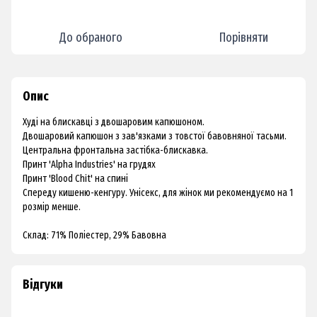
До обраного
Порівняти
Опис
Худі на блискавці з двошаровим капюшоном.
Двошаровий капюшон з зав'язками з товстої бавовняної тасьми.
Центральна фронтальна застібка-блискавка.
Принт 'Alpha Industries' на грудях
Принт 'Blood Chit' на спині
Спереду кишеню-кенгуру. Унісекс, для жінок ми рекомендуємо на 1
розмір менше.
Склад: 71% Поліестер, 29% Бавовна
Відгуки