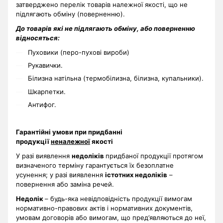
затверджено перелік товарів належної якості, що не
підлягають обміну (поверненню).
До товарів які не підлягають обміну, або поверненню
відносяться:
Пуховики (перо-пухові вироби)
Рукавички.
Білизна натільна (термобілизна, білизна, купальники).
Шкарпетки.
Антифог.
Гарантійні умови при придбанні
продукції
неналежної
якості
У разі виявлення
недоліків
придбаної продукції протягом
визначеного терміну гарантується їх безоплатне
усунення; у разі виявлення
істотних недоліків
–
повернення або заміна речей.
Недолік
– будь-яка невідповідність продукції вимогам
нормативно-правових актів і нормативних документів,
умовам договорів або вимогам, що пред’являються до неї,