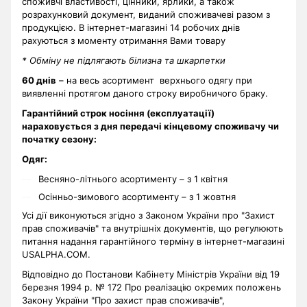
споживчі властивості, цінники, ярлики, а також
розрахунковий документ, виданий споживачеві разом з
продукцією. В інтернет-магазині 14 робочих днів
рахуються з моменту отримання Вами товару
* Обміну не підлягають білизна та шкарпетки
60 днів
– на весь асортимент верхнього одягу при
виявленні протягом даного строку виробничого браку.
Гарантійний строк носіння (експлуатації)
нараховується з дня передачі кінцевому споживачу чи
початку сезону:
Одяг:
Весняно-літнього асортименту – з 1 квітня
Осінньо-зимового асортименту – з 1 жовтня
Усі дії виконуються згідно з Законом України про "Захист
прав споживачів" та внутрішніх документів, що регулюють
питання надання гарантійного терміну в інтернет-магазині
USALPHA.COM.
Відповідно до Постанови Кабінету Міністрів України від 19
березня 1994 р. № 172 Про реалізацію окремих положень
Закону України "Про захист прав споживачів",