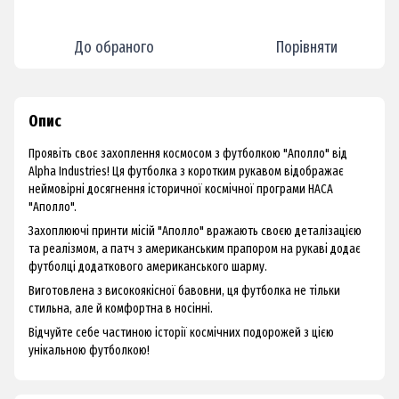
До обраного
Порівняти
Опис
Проявіть своє захоплення космосом з футболкою "Аполло" від
Alpha Industries! Ця футболка з коротким рукавом відображає
неймовірні досягнення історичної космічної програми НАСА
"Аполло".
Захоплюючі принти місій "Аполло" вражають своєю деталізацією
та реалізмом, а патч з американським прапором на рукаві додає
футболці додаткового американського шарму.
Виготовлена з високоякісної бавовни, ця футболка не тільки
стильна, але й комфортна в носінні.
Відчуйте себе частиною історії космічних подорожей з цією
унікальною футболкою!