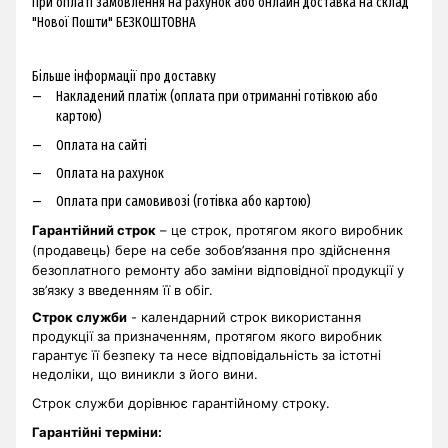
При оплаті замовлення на рахунок або онлайн доставка на склад
"Нової Пошти" БЕЗКОШТОВНА
Більше інформації про доставку
Накладений платіж (оплата при отриманні готівкою або
картою)
Оплата на сайті
Оплата на рахунок
Оплата при самовивозі (готівка або картою)
Гарантійний строк
– це строк, протягом якого виробник
(продавець) бере на себе зобов’язання про здійснення
безоплатного ремонту або заміни відповідної продукції у
зв’язку з введенням її в обіг.
Строк служби
- календарний строк використання
продукції за призначенням, протягом якого виробник
гарантує її безпеку та несе відповідальність за істотні
недоліки, що виникли з його вини.
Строк служби дорівнює гарантійному строку.
Гарантійні терміни
: