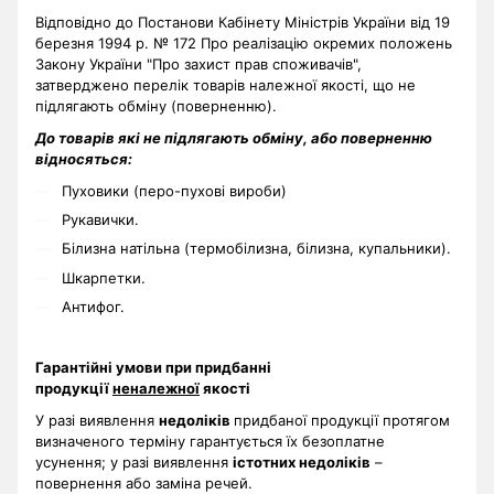
Відповідно до Постанови Кабінету Міністрів України від 19
березня 1994 р. № 172 Про реалізацію окремих положень
Закону України "Про захист прав споживачів",
затверджено перелік товарів належної якості, що не
підлягають обміну (поверненню).
До товарів які не підлягають обміну, або поверненню
відносяться:
Пуховики (перо-пухові вироби)
Рукавички.
Білизна натільна (термобілизна, білизна, купальники).
Шкарпетки.
Антифог.
Гарантійні умови при придбанні
продукції
неналежної
якості
У разі виявлення
недоліків
придбаної продукції протягом
визначеного терміну гарантується їх безоплатне
усунення; у разі виявлення
істотних недоліків
–
повернення або заміна речей.