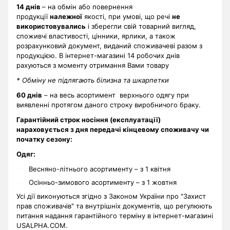
14 днів
– на обмін або повернення
продукції
належної
якості, при умові, що речі
не
використовувались
і зберегли свій товарний вигляд,
споживчі властивості, цінники, ярлики, а також
розрахунковий документ, виданий споживачеві разом з
продукцією. В інтернет-магазині 14 робочих днів
рахуються з моменту отримання Вами товару
* Обміну не підлягають білизна та шкарпетки
60 днів
– на весь асортимент верхнього одягу при
виявленні протягом даного строку виробничого браку.
Гарантійний строк носіння (експлуатації)
нараховується з дня передачі кінцевому споживачу чи
початку сезону:
Одяг:
Весняно-літнього асортименту – з 1 квітня
Осінньо-зимового асортименту – з 1 жовтня
Усі дії виконуються згідно з Законом України про "Захист
прав споживачів" та внутрішніх документів, що регулюють
питання надання гарантійного терміну в інтернет-магазині
USALPHA.COM.