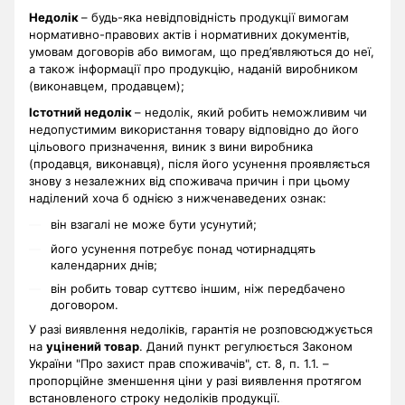
Недолік
– будь-яка невідповідність продукції вимогам
нормативно-правових актів і нормативних документів,
умовам договорів або вимогам, що пред’являються до неї,
а також інформації про продукцію, наданій виробником
(виконавцем, продавцем);
Істотний недолік
– недолік, який робить неможливим чи
недопустимим використання товару відповідно до його
цільового призначення, виник з вини виробника
(продавця, виконавця), після його усунення проявляється
знову з незалежних від споживача причин і при цьому
наділений хоча б однією з нижченаведених ознак:
він взагалі не може бути усунутий;
його усунення потребує понад чотирнадцять
календарних днів;
він робить товар суттєво іншим, ніж передбачено
договором.
У разі виявлення недоліків, гарантія не розповсюджується
на
уцінений товар
. Даний пункт регулюється Законом
України "Про захист прав споживачів", ст. 8, п. 1.1. –
пропорційне зменшення ціни у разі виявлення протягом
встановленого строку недоліків продукції.
.