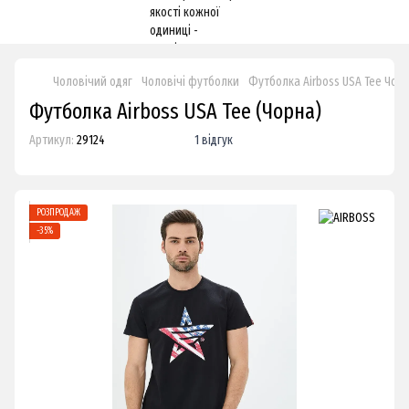
Чоловічий одяг
Чоловічі футболки
Футболка Airboss USA Tee Чор
Футболка Airboss USA Tee (Чорна)
Артикул:
29124
1 відгук
РОЗПРОДАЖ
−35%