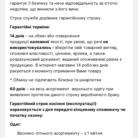
гарантує її безпеку та несе відповідальність за істотні
недоліки, що виникли з його вини.
Строк служби дорівнює гарантійному строку.
Гарантійні терміни
:
14 днів
– на обмін або повернення
продукції
належної
якості, при умові, що речі
не
використовувались
і зберегли свій товарний вигляд,
споживчі властивості, цінники, ярлики, а також
розрахунковий документ, виданий споживачеві разом з
продукцією. В інтернет-магазині 14 робочих днів
рахуються з моменту отримання Вами товару
* Обміну не підлягають білизна та шкарпетки
60 днів
– на весь асортимент верхнього одягу при
виявленні протягом даного строку виробничого браку.
Гарантійний строк носіння (експлуатації)
нараховується з дня передачі кінцевому споживачу чи
початку сезону:
Одяг:
Весняно-літнього асортименту – з 1 квітня