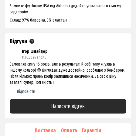
Замовте футболку USA від Airboss і додайте унікальності своєму
гардеробу.
Склад: 97% бавовна, 3% еластан
Відгуки
1
Ігор Шнайдер
11.05.2026 в 18:45
Замовляв сину 16 років, але в результаті й собі таку ж узяв в
іншому кольорі 😄 Виглядає дуже достойно, особливо з бомбером.
Після кількох прань колір залишився насиченим. За свою ціну
взагалі супер. Топ якість !
Відповісти
Написати відгук
Доставка
Оплата
Гарантія