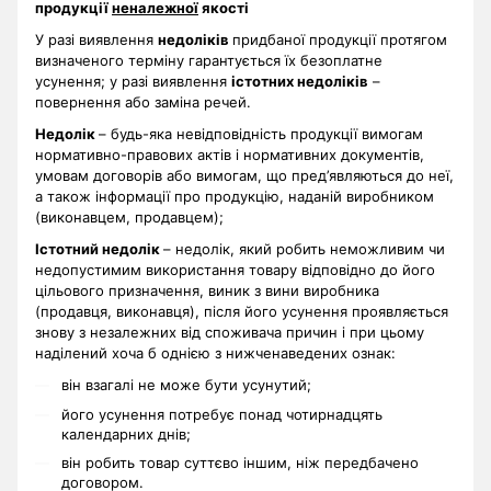
продукції
неналежної
якості
У разі виявлення
недоліків
придбаної продукції протягом
визначеного терміну гарантується їх безоплатне
усунення; у разі виявлення
істотних недоліків
–
повернення або заміна речей.
Недолік
– будь-яка невідповідність продукції вимогам
нормативно-правових актів і нормативних документів,
умовам договорів або вимогам, що пред’являються до неї,
а також інформації про продукцію, наданій виробником
(виконавцем, продавцем);
Істотний недолік
– недолік, який робить неможливим чи
недопустимим використання товару відповідно до його
цільового призначення, виник з вини виробника
(продавця, виконавця), після його усунення проявляється
знову з незалежних від споживача причин і при цьому
наділений хоча б однією з нижченаведених ознак:
він взагалі не може бути усунутий;
його усунення потребує понад чотирнадцять
календарних днів;
він робить товар суттєво іншим, ніж передбачено
договором.