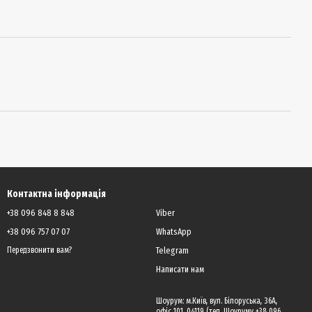
Контактна інформація
+38 096 848 8 848
Viber
+38 096 757 07 07
WhatsApp
Telegram
Передзвонити вам?
Написати нам
Шоурум: м.Київ, вул. Білоруська, 36А,
офіс 101, 04119 (тел. Шоуруму +38 096