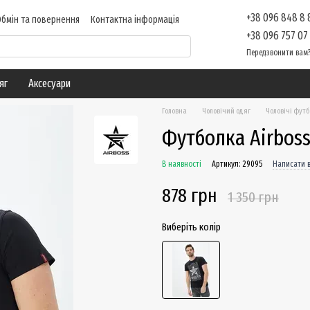
+38 096 848 8
Обмін та повернення
Контактна інформація
 про магазин
Блог
+38 096 757 07
Передзвонити вам
яг
Аксесуари
Головна
Чоловічий одяг
Чоловічі фут
Футболка Airboss
В наявності
Артикул: 29095
Написати в
878 грн
1 350 грн
Виберіть колір