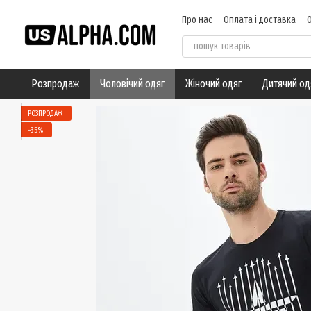
Перейти до основного контенту
Про нас
Оплата і доставка
Угода користувача
Відгуки
Розпродаж
Чоловічий одяг
Жіночий одяг
Дитячий од
РОЗПРОДАЖ
−35%