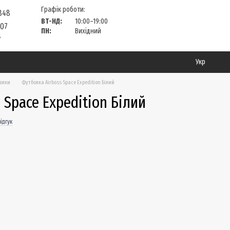
Графік роботи:
 848
ВТ-НД:
10:00–19:00
 07
ПН:
Вихідний
?
Укр
болки
Футболка Airboss Space Expedition Білий
 Space Expedition Білий
ідгук