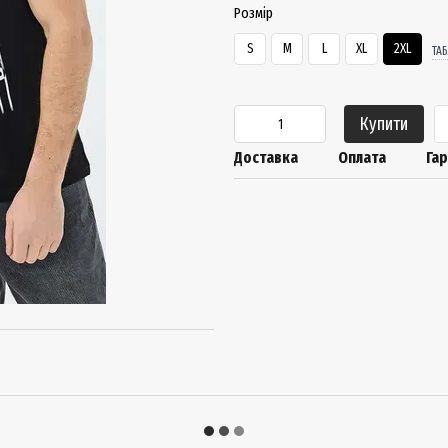
Розмір
S
M
L
XL
2XL
ТА
Купити
Доставка
Оплата
Гар