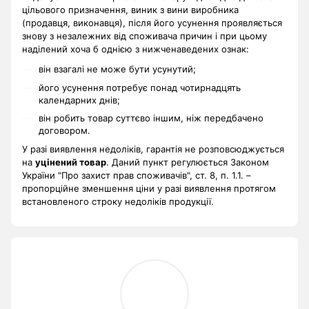
цільового призначення, виник з вини виробника
(продавця, виконавця), після його усунення проявляється
знову з незалежних від споживача причин і при цьому
наділений хоча б однією з нижченаведених ознак:
він взагалі не може бути усунутий;
його усунення потребує понад чотирнадцять
календарних днів;
він робить товар суттєво іншим, ніж передбачено
договором.
У разі виявлення недоліків, гарантія не розповсюджується
на
уцінений товар
. Даний пункт регулюється Законом
України "Про захист прав споживачів", ст. 8, п. 1.1. –
пропорційне зменшення ціни у разі виявлення протягом
встановленого строку недоліків продукції.
.