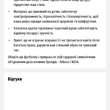
підкреслює ваш стиль.
Матеріал, що приємний на дотик, забезпечує
повітропроникність, гігроскопічність і гіпоалергенність, щоб
ваша шкіра завжди залишалася здоровою та комфортною.
Класична кругла горловина і короткий рукав забезпечують
відмінну посадку і зручність.
Принт, що не втрачає яскравості і не тріскається навіть після
багатьох прань, даруючи вам стильний образ на тривалий
час.
Оберіть цю футболку і прикрасьте свій гардероб символічним
об'єднанням двох великих брендів - Airboss і NASA.
Відгуки