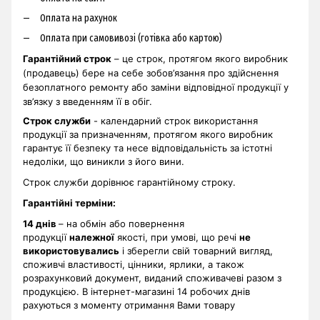
Оплата на рахунок
Оплата при самовивозі (готівка або картою)
Гарантійний строк
– це строк, протягом якого виробник
(продавець) бере на себе зобов’язання про здійснення
безоплатного ремонту або заміни відповідної продукції у
зв’язку з введенням її в обіг.
Строк служби
- календарний строк використання
продукції за призначенням, протягом якого виробник
гарантує її безпеку та несе відповідальність за істотні
недоліки, що виникли з його вини.
Строк служби дорівнює гарантійному строку.
Гарантійні терміни
:
14 днів
– на обмін або повернення
продукції
належної
якості, при умові, що речі
не
використовувались
і зберегли свій товарний вигляд,
споживчі властивості, цінники, ярлики, а також
розрахунковий документ, виданий споживачеві разом з
продукцією. В інтернет-магазині 14 робочих днів
рахуються з моменту отримання Вами товару