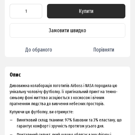
Купити
Замовити швидко
До обраного
Порівняти
Опис
Дивовижна колаборація логотипів Airboss і NASA породила цю
унікальну чоловічу футболку. Її оригінальний принт на темно-
синьому фоні миттєво асоціюється з космосом і вічним
прагненням людства до вивчення небесних просторів.
Купуючи цю футболку, ви отримуєте:
Винятковий склад тканини: 97% бавовни та 3% еластану, що
гарантує комфорт і зручність протягом усього дня.
Приталений силует, який чудово облягає вашу фігуру і