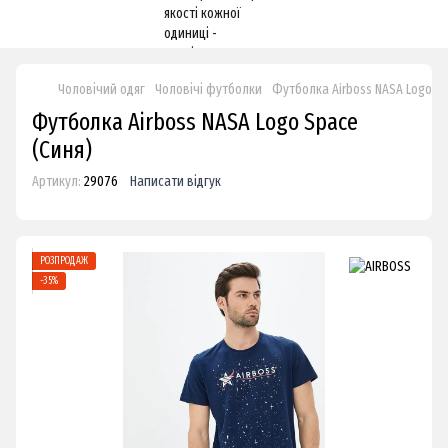
Чоловічий одяг
Чоловічі футболки
Футболка Airboss NASA Logo S
Футболка Airboss NASA Logo Space
(Синя)
Артикул:
29076
Написати відгук
РОЗПРОДАЖ
−35%