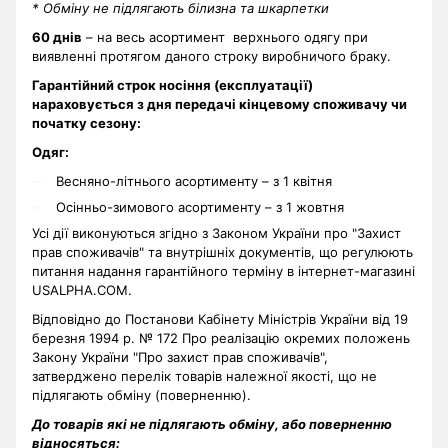
* Обміну не підлягають білизна та шкарпетки
60 днів
– на весь асортимент верхнього одягу при
виявленні протягом даного строку виробничого браку.
Гарантійний строк носіння (експлуатації)
нараховується з дня передачі кінцевому споживачу чи
початку сезону:
Одяг:
Весняно-літнього асортименту – з 1 квітня
Осінньо-зимового асортименту – з 1 жовтня
Усі дії виконуються згідно з Законом України про "Захист
прав споживачів" та внутрішніх документів, що регулюють
питання надання гарантійного терміну в інтернет-магазині
USALPHA.COM.
Відповідно до Постанови Кабінету Міністрів України від 19
березня 1994 р. № 172 Про реалізацію окремих положень
Закону України "Про захист прав споживачів",
затверджено перелік товарів належної якості, що не
підлягають обміну (поверненню).
До товарів які не підлягають обміну, або поверненню
відносяться: