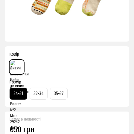
Колір
Розмір
24-31
32-34
35-37
Немає в наявності
650 грн