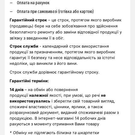
Оплата на рахунок
Оплата при самовивозі (готівка або картою)
Гарантійний строк
– це строк, протягом якого виробник
(продавець) бере на себе зобов’язання про здійснення
безоплатного ремонту або заміни відповідної продукції у
зв’язку з введенням її в обіг.
Строк служби
- календарний строк використання
продукції за призначенням, протягом якого виробник
гарантує її безпеку та несе відповідальність за істотні
недоліки, що виникли з його вини.
Строк служби дорівнює гарантійному строку.
Гарантійні терміни
:
14 днів
– на обмін або повернення
продукції
належної
якості, при умові, що речі
не
використовувались
і зберегли свій товарний вигляд,
споживчі властивості, цінники, ярлики, а також
розрахунковий документ, виданий споживачеві разом з
продукцією. В інтернет-магазині 14 робочих днів
рахуються з моменту отримання Вами товару
* Обміну не підлягають білизна та шкарпетки