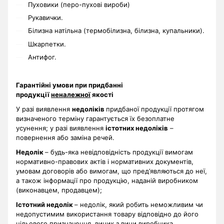
Пуховики (перо-пухові вироби)
Рукавички.
Білизна натільна (термобілизна, білизна, купальники).
Шкарпетки.
Антифог.
Гарантійні умови при придбанні
продукції
неналежної
якості
У разі виявлення
недоліків
придбаної продукції протягом
визначеного терміну гарантується їх безоплатне
усунення; у разі виявлення
істотних недоліків
–
повернення або заміна речей.
Недолік
– будь-яка невідповідність продукції вимогам
нормативно-правових актів і нормативних документів,
умовам договорів або вимогам, що пред’являються до неї,
а також інформації про продукцію, наданій виробником
(виконавцем, продавцем);
Істотний недолік
– недолік, який робить неможливим чи
недопустимим використання товару відповідно до його
цільового призначення, виник з вини виробника