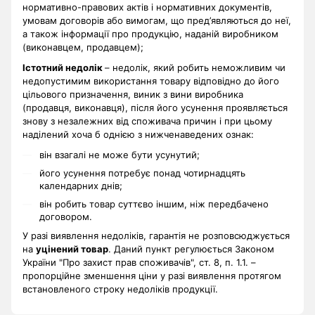
нормативно-правових актів і нормативних документів,
умовам договорів або вимогам, що пред’являються до неї,
а також інформації про продукцію, наданій виробником
(виконавцем, продавцем);
Істотний недолік
– недолік, який робить неможливим чи
недопустимим використання товару відповідно до його
цільового призначення, виник з вини виробника
(продавця, виконавця), після його усунення проявляється
знову з незалежних від споживача причин і при цьому
наділений хоча б однією з нижченаведених ознак:
він взагалі не може бути усунутий;
його усунення потребує понад чотирнадцять
календарних днів;
він робить товар суттєво іншим, ніж передбачено
договором.
У разі виявлення недоліків, гарантія не розповсюджується
на
уцінений товар
. Даний пункт регулюється Законом
України "Про захист прав споживачів", ст. 8, п. 1.1. –
пропорційне зменшення ціни у разі виявлення протягом
встановленого строку недоліків продукції.
.