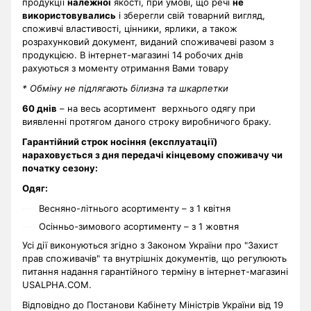
продукції
належної
якості, при умові, що речі
не
використовувались
і зберегли свій товарний вигляд,
споживчі властивості, цінники, ярлики, а також
розрахунковий документ, виданий споживачеві разом з
продукцією. В інтернет-магазині 14 робочих днів
рахуються з моменту отримання Вами товару
* Обміну не підлягають білизна та шкарпетки
60 днів
– на весь асортимент верхнього одягу при
виявленні протягом даного строку виробничого браку.
Гарантійний строк носіння (експлуатації)
нараховується з дня передачі кінцевому споживачу чи
початку сезону:
Одяг:
Весняно-літнього асортименту – з 1 квітня
Осінньо-зимового асортименту – з 1 жовтня
Усі дії виконуються згідно з Законом України про "Захист
прав споживачів" та внутрішніх документів, що регулюють
питання надання гарантійного терміну в інтернет-магазині
USALPHA.COM.
Відповідно до Постанови Кабінету Міністрів України від 19