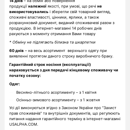
14 днів
– на обмін або повернення
продукції
належної
якості, при умові, що речі
не
використовувались
і зберегли свій товарний вигляд,
споживчі властивості, цінники, ярлики, а також
розрахунковий документ, виданий споживачеві разом з
продукцією. В інтернет-магазині 14 робочих днів
рахуються з моменту отримання Вами товару
* Обміну не підлягають білизна та шкарпетки
60 днів
– на весь асортимент верхнього одягу при
виявленні протягом даного строку виробничого браку.
Гарантійний строк носіння (експлуатації)
нараховується з дня передачі кінцевому споживачу чи
початку сезону:
Одяг:
Весняно-літнього асортименту – з 1 квітня
Осінньо-зимового асортименту – з 1 жовтня
Усі дії виконуються згідно з Законом України про "Захист
прав споживачів" та внутрішніх документів, що регулюють
питання надання гарантійного терміну в інтернет-магазині
USALPHA.COM.