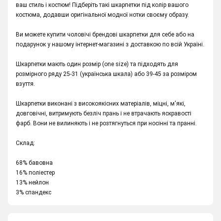
ваш стиль і костюм! Підберіть такі шкарпетки під колір вашого
костюма, додавши оригінальної модної нотки своєму образу.
Ви можете купити чоловічі брендові шкарпетки для себе або на
подарунок у нашому інтернет-магазині з доставкою по всій Україні.
Шкарпетки мають один розмір (one size) та підходять для
розмірного ряду 25-31 (українська шкала) або 39-45 за розміром
взуття.
Шкарпетки виконані з високоякісних матеріалів, міцні, м'які,
довговічні, витримують безліч прань і не втрачають яскравості
фарб. Вони не вилиняють і не розтягнуться при носінні та пранні.
Склад:
68% бавовна
16% поліестер
13% нейлон
3% спандекс