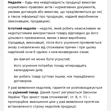
Недолік
– будь-яка невідповідність продукції вимогам
нормативно-правових актів і нормативних документів,
умовам договорів або вимогам, що пред’являються до неї,
а також інформації про продукцію, наданій виробником
(виконавцем, продавцем);
Істотний недолік
– недолік, який робить неможливим чи
недопустимим використання товару відповідно до його
цільового призначення, виник з вини виробника
(продавця, виконавця), після його усунення проявляється
знову з незалежних від споживача причин і при цьому
наділений хоча б однією з нижченаведених ознак:
він взагалі не може бути усунутий;
його усунення потребує понад чотирнадцять
календарних днів;
він робить товар суттєво іншим, ніж передбачено
договором.
У разі виявлення недоліків, гарантія не розповсюджується
на
уцінений товар
. Даний пункт регулюється Законом
України "Про захист прав споживачів", ст. 8, п. 1.1. –
пропорційне зменшення ціни у разі виявлення протягом
встановленого строку недоліків продукції.
.