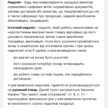
Недолік
– будь-яка невідповідність продукції вимогам
нормативно-правових актів і нормативних документів,
умовам договорів або вимогам, що пред’являються до неї,
а також інформації про продукцію, наданій виробником
(виконавцем, продавцем);
Істотний недолік
– недолік, який робить неможливим чи
недопустимим використання товару відповідно до його
цільового призначення, виник з вини виробника
(продавця, виконавця), після його усунення проявляється
знову з незалежних від споживача причин і при цьому
наділений хоча б однією з нижченаведених ознак:
він взагалі не може бути усунутий;
його усунення потребує понад чотирнадцять
календарних днів;
він робить товар суттєво іншим, ніж передбачено
договором.
У разі виявлення недоліків, гарантія не розповсюджується
на
уцінений товар
. Даний пункт регулюється Законом
України "Про захист прав споживачів", ст. 8, п. 1.1. –
пропорційне зменшення ціни у разі виявлення протягом
встановленого строку недоліків продукції.
.