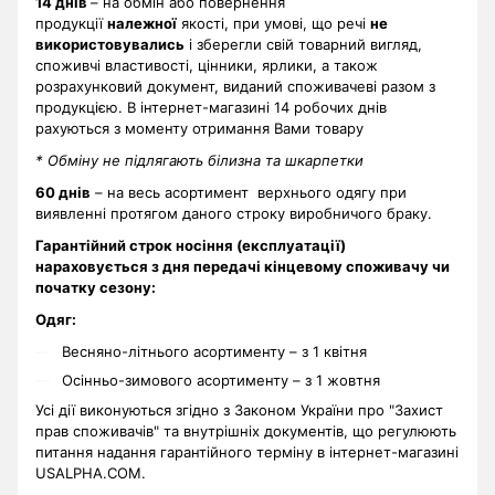
14 днів
– на обмін або повернення
продукції
належної
якості, при умові, що речі
не
використовувались
і зберегли свій товарний вигляд,
споживчі властивості, цінники, ярлики, а також
розрахунковий документ, виданий споживачеві разом з
продукцією. В інтернет-магазині 14 робочих днів
рахуються з моменту отримання Вами товару
* Обміну не підлягають білизна та шкарпетки
60 днів
– на весь асортимент верхнього одягу при
виявленні протягом даного строку виробничого браку.
Гарантійний строк носіння (експлуатації)
нараховується з дня передачі кінцевому споживачу чи
початку сезону:
Одяг:
Весняно-літнього асортименту – з 1 квітня
Осінньо-зимового асортименту – з 1 жовтня
Усі дії виконуються згідно з Законом України про "Захист
прав споживачів" та внутрішніх документів, що регулюють
питання надання гарантійного терміну в інтернет-магазині
USALPHA.COM.