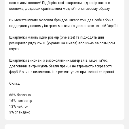
ваш стиль і костюм! Підберіть такі шкарпетки під колір вашого
костюма, додавши оригінальної модної нотки своєму образу.
Ви можете купити чоловічі брендові шкарпетки для себе або на
подарунок у нашому інтернет-магазині з доставкою по всій Україні.
Шкарпетки мають один розмір (one size) та підходять для
розмірного ряду 25-31 (українська шкала) або 39-45 за розміром
взуття.
Шкарпетки виконані з високоякісних матеріалів, міцні, м'які,
довговічні, витримують безліч прань і не втрачають яскравості
фарб. Вони не вилиняють і не розтягнуться при носінні та пранні.
Склад:
68% бавовна
16% поліестер
13% нейлон
3% спандекс