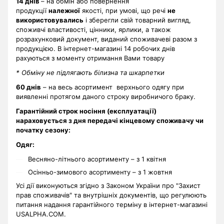
14 днів
– на обмін або повернення
продукції
належної
якості, при умові, що речі
не
використовувались
і зберегли свій товарний вигляд,
споживчі властивості, цінники, ярлики, а також
розрахунковий документ, виданий споживачеві разом з
продукцією. В інтернет-магазині 14 робочих днів
рахуються з моменту отримання Вами товару
* Обміну не підлягають білизна та шкарпетки
60 днів
– на весь асортимент верхнього одягу при
виявленні протягом даного строку виробничого браку.
Гарантійний строк носіння (експлуатації)
нараховується з дня передачі кінцевому споживачу чи
початку сезону:
Одяг:
Весняно-літнього асортименту – з 1 квітня
Осінньо-зимового асортименту – з 1 жовтня
Усі дії виконуються згідно з Законом України про "Захист
прав споживачів" та внутрішніх документів, що регулюють
питання надання гарантійного терміну в інтернет-магазині
USALPHA.COM.