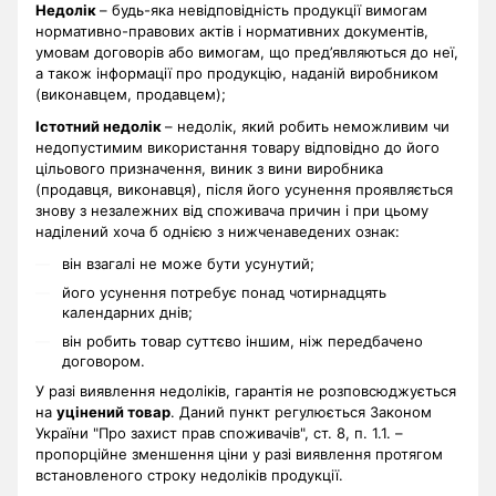
Недолік
– будь-яка невідповідність продукції вимогам
нормативно-правових актів і нормативних документів,
умовам договорів або вимогам, що пред’являються до неї,
а також інформації про продукцію, наданій виробником
(виконавцем, продавцем);
Істотний недолік
– недолік, який робить неможливим чи
недопустимим використання товару відповідно до його
цільового призначення, виник з вини виробника
(продавця, виконавця), після його усунення проявляється
знову з незалежних від споживача причин і при цьому
наділений хоча б однією з нижченаведених ознак:
він взагалі не може бути усунутий;
його усунення потребує понад чотирнадцять
календарних днів;
він робить товар суттєво іншим, ніж передбачено
договором.
У разі виявлення недоліків, гарантія не розповсюджується
на
уцінений товар
. Даний пункт регулюється Законом
України "Про захист прав споживачів", ст. 8, п. 1.1. –
пропорційне зменшення ціни у разі виявлення протягом
встановленого строку недоліків продукції.
.