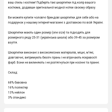
ваш стиль і костюм! Підберіть такі шкарпетки під колір вашого
костюма, додавши оригінальної модної нотки своєму образу.
Ви можете купити чоловічі брендові шкарпетки для себе або на
подарунок у нашому інтернет-магазині з доставкою по всій Україні.
Шкарпетки мають один розмір (one size) та підходять для
розмірного ряду 25-31 (українська шкала) або 39-45 за розміром
взуття.
Шкарпетки виконані з високоякісних матеріалів, міцні, м'які,
довговічні, витримують безліч прань і не втрачають яскравості
фарб. Вони не вилиняють і не розтягнуться при носінні та пранні.
Склад:
68% бавовна
16% поліестер
13% нейлон
3% спандекс