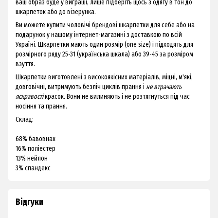
ваш образ буде у виграші, лише підберіть щось з одягу в тон до
шкарпеток або до візерунка.
Ви можете купити чоловічі брендові шкарпетки для себе або на
подарунок у нашому інтернет-магазині з доставкою по всій
Україні. Шкарпетки мають один розмір (one size) і підходять для
розмірного ряду 25-31 (українська шкала) або 39-45 за розміром
взуття.
Шкарпетки виготовлені з високоякісних матеріалів, міцні, м'які,
довговічні, витримують безліч циклів прання і
не втрачають
яскравості
красок. Вони не вилиняють і не розтягнуться під час
носіння та прання.
Склад:
68% бавовнак
16% поліестер
13% нейлон
3% спандекс
Відгуки