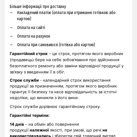
Більше інформації про доставку
Накладений платіж (оплата при отриманні готівкою або
картою)
Оплата на сайті
Оплата на рахунок
Оплата при самовивозі (готівка або картою)
Гарантійний строк
– це строк, протягом якого виробник
(продавець) бере на себе зобов’язання про здійснення
безоплатного ремонту або заміни відповідної продукції у
зв’язку з введенням її в обіг.
Строк служби
- календарний строк використання
продукції за призначенням, протягом якого виробник
гарантує її безпеку та несе відповідальність за істотні
недоліки, що виникли з його вини.
Строк служби дорівнює гарантійному строку.
Гарантійні терміни
:
14 днів
– на обмін або повернення
продукції
належної
якості, при умові, що речі
не
використовувались
і зберегли свій товарний вигляд,