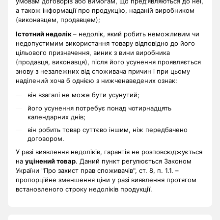
умовам договорів або вимогам, що пред’являються до неї,
а також інформації про продукцію, наданій виробником
(виконавцем, продавцем);
Істотний недолік
– недолік, який робить неможливим чи
недопустимим використання товару відповідно до його
цільового призначення, виник з вини виробника
(продавця, виконавця), після його усунення проявляється
знову з незалежних від споживача причин і при цьому
наділений хоча б однією з нижченаведених ознак:
він взагалі не може бути усунутий;
його усунення потребує понад чотирнадцять
календарних днів;
він робить товар суттєво іншим, ніж передбачено
договором.
У разі виявлення недоліків, гарантія не розповсюджується
на
уцінений товар
. Даний пункт регулюється Законом
України "Про захист прав споживачів", ст. 8, п. 1.1. –
пропорційне зменшення ціни у разі виявлення протягом
встановленого строку недоліків продукції.
.